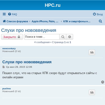
HPC.ru
FAQ
Вход
П
Список форумов
Apple iPhone, Palm, Symbian, Linux и прочие
КПК и смартфоны на Linux: Zaurus, планшеты Nokia, прочее
о
Слухи про нововведения
и
Поиск
Расширенный поиск
Закрыто
с
4 сообщения • Страница
1
из
1
к
newcentury
Новенький (0 lvl)
Слухи про нововведения
С
Ср июл 29, 2015 12:06
о
о
Пошел слух, что на старых КПК скоро будут открываться сайты с
б
онлайн играми
щ
е
н
и
pushno
е
Новенький (0 lvl)