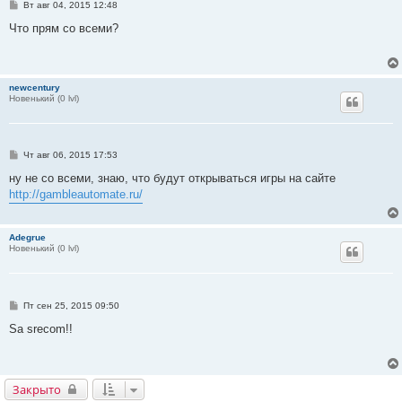
С
Вт авг 04, 2015 12:48
о
о
Что прям со всеми?
б
щ
е
н
и
newcentury
е
Новенький (0 lvl)
С
Чт авг 06, 2015 17:53
о
о
ну не со всеми, знаю, что будут открываться игры на сайте
б
http://gambleautomate.ru/
щ
е
н
и
Adegrue
е
Новенький (0 lvl)
С
Пт сен 25, 2015 09:50
о
о
Sa srecom!!
б
щ
е
н
и
Закрыто
е