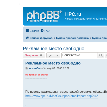
HPC.ru
Форум пользователей КПК Pocket
Ссылки
FAQ
Список форумов
Куплю-продам-поменяю
Куплю-про
Рекламное место свободно
По
Закрыто
Рекламное место свободно
С
AdvertBot
»
Чт мар 02, 2006 12:22
о
о
На правах рекламы
б
===============
щ
е
н
и
е
По поводу размещения здесь вашей рекламы обращайт
http://www.hpc.ru/MacC/support/emailreport.php?t=2
.