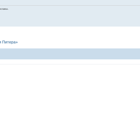
екламы.
и Питера»