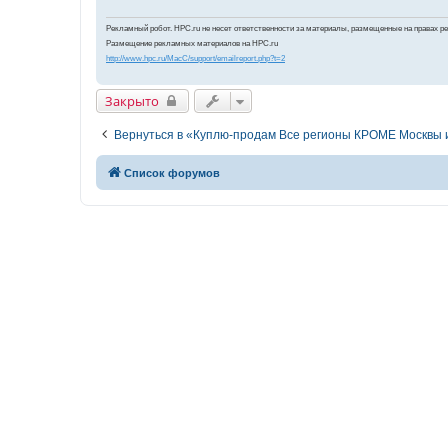
Рекламный робот. HPC.ru не несет ответственности за материалы, размещенные на правах р
Размещение рекламных материалов на HPC.ru
http://www.hpc.ru/MacC/support/emailreport.php?t=2
Закрыто
Вернуться в «Куплю-продам Все регионы КРОМЕ Москвы 
Список форумов