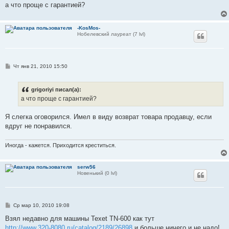
а что проще с гарантией?
-KosMos-
Нобелевский лауреат (7 lvl)
С
Чт янв 21, 2010 15:50
о
о
б
grigoriyi писал(а):
щ
е
а что проще с гарантией?
н
и
е
Я слегка оговорился. Имел в виду возврат товара продавцу, если
вдруг не понравился.
Иногда - кажется. Приходится креститься.
serw56
Новенький (0 lvl)
С
Ср мар 10, 2010 19:08
о
о
Взял недавно для машины Texet TN-600 как тут
б
http://www.320-8080.ru/catalog/2189/26898
и больше ничего и не надо!