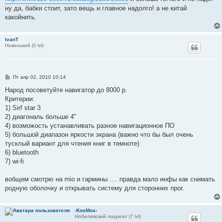
щ
е
ну да, бабки стоит, зато вещь и главное надолго! а не китай
н
какойнить.
и
е
IvanT
Новенький (0 lvl)
С
Пт апр 02, 2010 10:14
о
о
Народ посоветуйте навигатор до 8000 р.
б
Критерии:
щ
е
1) Sirf star 3
н
2) диагональ больше 4"
и
е
4) возможость устанавливать разное навигационное ПО
5) большой диапазон яркости экрана (важно что бы был очень
тусклый вариант для чтения книг в темноте)
6) bluetooth
7) wi-fi
вобщем смотрю на mio и гармины .... правда мало инфы как снимать
родную оболочку и открывать систему для сторонних прог.
-KosMos-
Нобелевский лауреат (7 lvl)