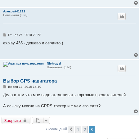
Алексей41212
Новенький (0 lvl)
С
Пт ноя 26, 2010 20:58
о
о
explay 435 - дешево и сердито )
б
щ
е
н
и
Nichrayzi
е
Новенький (0 lvl)
Выбор GPS навигатора
С
Вс сен 13, 2015 14:40
о
о
Дело в том что мне надо отслеживать торговых представителей.
б
щ
е
А ссылку можно на GPRS трекер и с чем его едят?
н
и
е
Закрыто
1
2
3
Пред.
38 сообщений