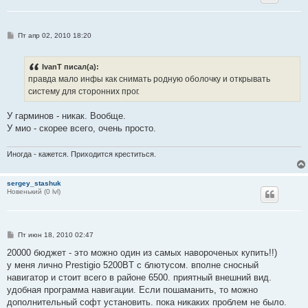
С
Пт апр 02, 2010 18:20
о
о
б
IvanT писал(а):
щ
е
правда мало инфы как снимать родную оболочку и открывать
н
систему для сторонних прог.
и
е
У гарминов - никак. Вообще.
У мио - скорее всего, очень просто.
Иногда - кажется. Приходится креститься.
sergey_stashuk
Новенький (0 lvl)
С
Пт июн 18, 2010 02:47
о
о
20000 бюджет - это можно один из самых навороченых купить!!)
б
у меня лично Prestigio 5200BT с блютусом. вполне сносный
щ
е
навигатор и стоит всего в районе 6500. приятный внешний вид.
н
удобная программа навигации. Если пошаманить, то можно
и
е
дополнительный софт установить. пока никаких проблем не было.