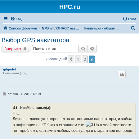
HPC.ru
FAQ
Вход
П
Список форумов
GPS и ГЛОНАСС навигация и оборудование для навигации
Навигация - общие вопросы
о
Выбор GPS навигатора
и
Поиск
Расширенный поиск
Закрыто
с
к
1
2
3
Пред.
38 сообщений
grigoriyi
Новенький (0 lvl)
С
Чт янв 21, 2010 13:19
о
о
б
-KosMos- писал(а):
щ
е
П.С.
н
Лично я - давно уже перешёл на автономные нафигаторы, и забыл
и
е
о нафигации на КПК как о страшном сне.
Но в моей местности
нет проблем с картами к любому софту... да и с гарантией попроще.