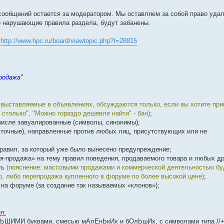
ообщений остается за модератором. Мы оставляем за собой право уда
о нарушающие правила раздела, будут забанены.
ы
http://www.hpc.ru/board/viewtopic.php?t=28815
родажа"
 выставляемые в объявлениях, обсуждаются только, если вы хотите при
 столько", "Можно гораздо дешевле найти" - бан)
;
м числе завуалированные (символы, синонимы);
шуточные), направленные против любых лиц, присутствующих или не
правил, за который уже было вынесено предупреждение;
ля-продажа» на тему правил поведения, продаваемого товара и любых др
ть
(пояснение: массовыми продажами и коммерческой деятельностью бу
, либо перепродажа купленного в форуме по более высокой цене)
;
 на форуме (за создание так называемых «клонов»);
я:
ОЛЬШИМИ буквами, смесью мАлЕнЬкИх и бОлЬшИх, с символами типа //++