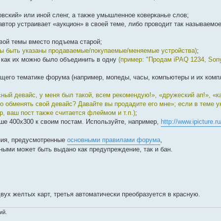
говский» или иной сленг, а также умышленное коверканье слов;
 автор устраивает «аукцион» в своей теме, либо проводит так называемо
новой темы вместо подъема старой;
ны быть указаны продаваемые/покупаемые/меняемые устройства)
;
я как их можно было объединить в одну
(пример: "Продам iPAQ 1234, Son
ующего тематике форума (например, мопеды, часы, компьютеры и их ком
сный девайс, у меня был такой, всем рекомендую!», «дружеский ап!», «к
ько обменять свой девайс? Давайте вы продадите его мне»; если в теме у
0р, ваш пост также считается флеймом и т.п.)
;
ше 400х300 к своим постам. Используйте, например,
http://www.ipicture.ru
ния, предусмотренные
основными правилами форума
,
ыми может быть выдано как предупреждение, так и бан.
вух желтых карт, третья автоматически преобразуется в красную.
ий.