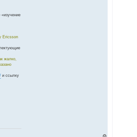
е «изучение
y Ericsson
плектующие
ак жалко,
казано
/
и ссылку
В