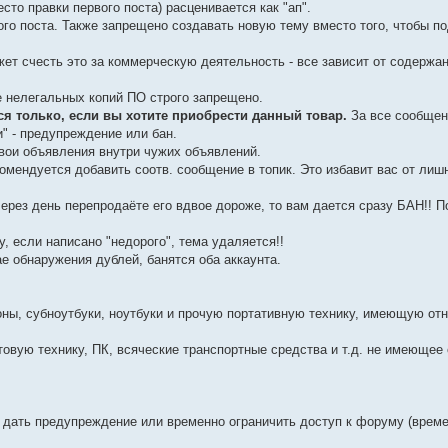
то правки первого поста) расценивается как "ап".
ого поста. Также запрещено создавать новую тему вместо того, чтобы п
жет счесть это за коммерческую деятельность - все зависит от содержа
 нелегальных копий ПО строго запрещено.
я только, если вы хотите приобрести данный товар.
За все сообщен
" - предупреждение или бан.
вои объявления внутри чужих объявлений.
комендуется добавить соотв. сообщение в топик. Это избавит вас от лиш
через день перепродаёте его вдвое дороже, то вам дается сразу БАН!! 
у, если написано "недорого", тема удаляется!!
е обнаружения дублей, банятся оба аккаунта.
ны, субноутбуки, ноутбуки и прочую портативную технику, имеющую от
товую технику, ПК, всяческие транспортные средства и т.д. не имеющее
 дать предупреждение или временно ограничить доступ к форуму (време