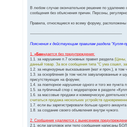
В любом случае окончательное решение по удалению с
сообщения без объяснения причин. Персоны, регулярн
Правила, относящиеся ко всему форуму, расположен
---------------------------------------------------------------------------------
Пояснения к действующим правилам раздела "Купля-п
1.
«Бан»
дается без предупреждения:
1.1. за нарушение п.7 основных правил раздела
(Цены,
данный товар. За все сообщения типа "С ума сошел, за
1.2. за нецензурные высказывания (мат и проч.), в то
1.3. за оскорбления (в том числе завуалированные и 
присутствующих на форуме;
1.4. за
повторное нарушение
одного и того же пункта 
1.5. за публичный спор с модератором в разделе «Куп
1.6. за массовые продажи и коммерческую деятельнос
считаться продажа нескольких устройств одновременно
1.7. если вы зарегистрировали больше одного аккаунта
1.8. за создание своего объявления внутри чужого.
2. Сообщения удаляются с вынесением предупреждени
2.1. если заголовок или тело сообщения написаны Б