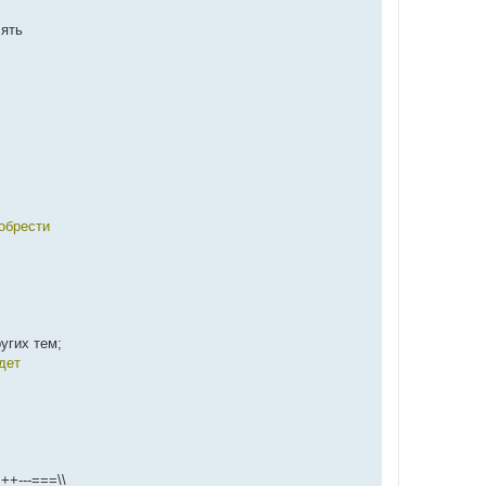
лять
обрести
угих тем;
дет
+---===\\