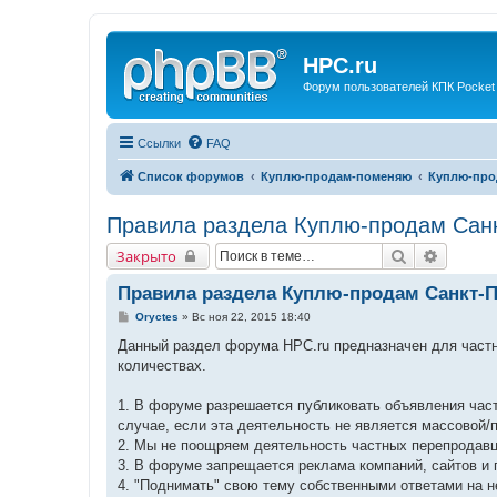
HPC.ru
Форум пользователей КПК Pocket
Ссылки
FAQ
Список форумов
Куплю-продам-поменяю
Куплю-про
Правила раздела Куплю-продам Санк
Поиск
Расшир
Закрыто
Правила раздела Куплю-продам Санкт-П
С
Oryctes
»
Вс ноя 22, 2015 18:40
о
о
Данный раздел форума HPC.ru предназначен для част
б
количествах.
щ
е
н
1. В форуме разрешается публиковать объявления час
и
е
случае, если эта деятельность не является массовой/
2. Мы не поощряем деятельность частных перепродавц
3. В форуме запрещается реклама компаний, сайтов и 
4. "Поднимать" свою тему собственными ответами на не