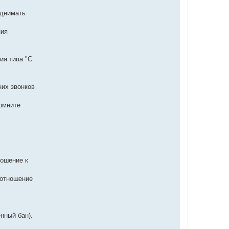
однимать
ния
ия типа "С
них звонков
Помните
ношение к
 отношение
нный бан).