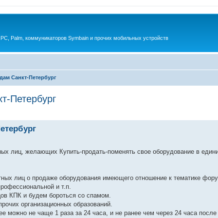
 PC, Palm, коммуникаторов Symbain и прочих мобильных устройств
дам Санкт-Петербург
т-Петербург
енный поиск
етербург
ных лиц, желающих Купить-продать-поменять свое оборудование в един
тных лиц о продаже оборудования имеющего отношение к тематике фору
профессиональной и т.п.
ов КПК и будем бороться со спамом.
прочих организационных образований.
е можно не чаще 1 раза за 24 часа, и не ранее чем через 24 часа после