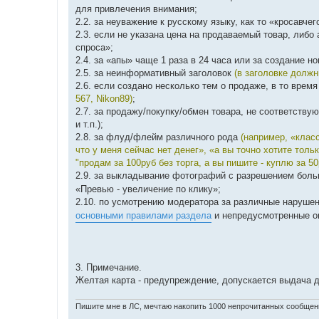
для привлечения внимания;
2.2. за неуважение к русскому языку, как то «кросавче
2.3. если не указана цена на продаваемый товар, либо
спроса»;
2.4. за «апы» чаще 1 раза в 24 часа или за создание 
2.5. за неинформативный заголовок
(в заголовке долж
2.6. если создано несколько тем о продаже, в то врем
567, Nikon89)
;
2.7. за продажу/покупку/обмен товара, не соответств
и т.п.);
2.8. за флуд/флейм различного рода
(например, «клас
что у меня сейчас нет денег», «а вы точно хотите тол
"продам за 100руб без торга, а вы пишите - куплю за 5
2.9. за выкладывание фотографий с разрешением боль
«Превью - увеличение по клику»;
2.10. по усмотрению модератора за различные наруше
основными правилами раздела
и непредусмотренные он
3. Примечание.
Желтая карта - предупреждение, допускается выдача д
Пишите мне в ЛС, мечтаю накопить 1000 непрочитанных сообщен