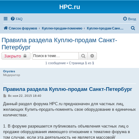
HPC.ru
FAQ
Вход
П
Список форумов
Куплю-продам-поменяю
Куплю-продам Санкт-Петербург
о
Правила раздела Куплю-продам Санкт-
и
Петербург
с
Поиск
Расширенный поиск
Закрыто
к
1 сообщение • Страница
1
из
1
Oryctes
Модератор
Правила раздела Куплю-продам Санкт-Петербург
С
Вс ноя 22, 2015 18:40
о
о
Данный раздел форума HPC.ru предназначен для частных лиц,
б
желающих Купить-продать-поменять свое оборудование в единичных
щ
е
количествах.
н
и
е
1. В форуме разрешается публиковать объявления частных лиц о
продаже оборудования имеющего отношение к тематике форума в
том случае, если эта деятельность не является массовой/