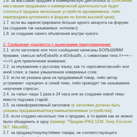
1.6. за массовые продажи и коммерческую деятельность
(пояснение:
массовыми продажами и коммерческой деятельностью будет
считаться продажа нескольких устройств одновременно, либо
перепродажа купленного в форуме по более высокой цене)
;
1.7. если вы зарегистрировали больше одного аккаунта на форуме
(за создание так называемых «клонов»);
1.8. за создание своего объявления внутри чужого.
2. Сообщения удаляются с вынесением предупреждения:
2.1. если заголовок или тело сообщения написаны БОЛЬШИМИ
буквами, смесью мАлЕнЬкИх и бОлЬшИх, с символами типа //+++---
===\\ для привлечения внимания;
2.2. за неуважение к русскому языку, как то «кросавчеговский» или
иной сленг, а также умышленное коверканье слов;
2.3. если не указана цена на продаваемый товар, либо автор
устраивает «аукцион» в своей теме, либо проводит так называемое
«изучение спроса»;
2.4. за «апы» чаще 1 раза в 24 часа или за создание новой темы
вместо подъема старой;
2.5. за неинформативный заголовок
(в заголовке должны быть
указаны продаваемые/покупаемые/меняемые устройства)
;
2.6. если создано несколько тем о продаже, в то время как их можно
было объединить в одну
(пример: "Продам iPAQ 1234, Sony Ericsson
567, Nikon89)
;
2.7. за продажу/покупку/обмен товара, не соответствующего