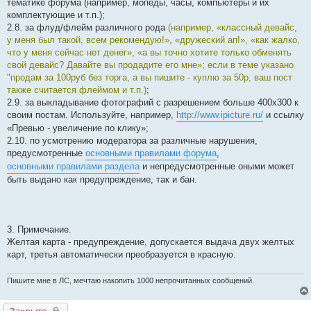
тематике форума (например, мопеды, часы, компьютеры и их
комплектующие и т.п.);
2.8. за флуд/флейм различного рода
(например, «классный девайс,
у меня был такой, всем рекомендую!», «дружеский ап!», «как жалко,
что у меня сейчас нет денег», «а вы точно хотите только обменять
свой девайс? Давайте вы продадите его мне»; если в теме указано
"продам за 100руб без торга, а вы пишите - куплю за 50р, ваш пост
также считается флеймом и т.п.)
;
2.9. за выкладывание фотографий с разрешением больше 400х300 к
своим постам. Используйте, например,
http://www.ipicture.ru/
и ссылку
«Превью - увеличение по клику»;
2.10. по усмотрению модератора за различные нарушения,
предусмотренные
основными правилами форума
,
основными правилами раздела
и непредусмотренные оными может
быть выдано как предупреждение, так и бан.
3. Примечание.
Желтая карта - предупреждение, допускается выдача двух желтых
карт, третья автоматически преобразуется в красную.
Пишите мне в ЛС, мечтаю накопить 1000 непрочитанных сообщений.
Закрыто