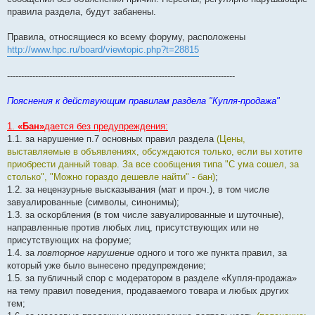
правила раздела, будут забанены.
Правила, относящиеся ко всему форуму, расположены
http://www.hpc.ru/board/viewtopic.php?t=28815
---------------------------------------------------------------------------------
Пояснения к действующим правилам раздела "Купля-продажа"
1.
«Бан»
дается без предупреждения:
1.1. за нарушение п.7 основных правил раздела
(Цены,
выставляемые в объявлениях, обсуждаются только, если вы хотите
приобрести данный товар. За все сообщения типа "С ума сошел, за
столько", "Можно гораздо дешевле найти" - бан)
;
1.2. за нецензурные высказывания (мат и проч.), в том числе
завуалированные (символы, синонимы);
1.3. за оскорбления (в том числе завуалированные и шуточные),
направленные против любых лиц, присутствующих или не
присутствующих на форуме;
1.4. за
повторное нарушение
одного и того же пункта правил, за
который уже было вынесено предупреждение;
1.5. за публичный спор с модератором в разделе «Купля-продажа»
на тему правил поведения, продаваемого товара и любых других
тем;