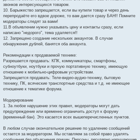
звонков интересующихся товаром.
10. Барыжество запрещается, если вы купили товар и через день
перепродаёте его вдвое дороже, то вам дается сразу БАН!! Помните
модераторы следят за вами!
11.В объявлении нужно указывать цену и контакты сразу, если
написано "недорого", тема удаляется!!
12. Запрещено создание нескольких аккаунтов. В случае
обнаружения дублей, банятся оба аккаунта.
Рекомендации к продаваемой технике:
Разрешается продавать: КПК, коммуникаторы, смартфоны,
субноутбуки, ноутбуки и прочую портативную технику, имеющую
отношение к мобильно-цифровым устройствам.
Запрещается продавать: Теле-видео-аудио-технику, бытовую
технику, ПК, всяческие транспортные средства и т.д. не имеющее
отношение к тематике форума.
Модерирование
1. За любое нарушение этих правил, модераторы могут дать
предупреждение или временно ограничить доступ к форуму
(временный бан). Это касается всех вышеперечисленных пунктов.
В любом случае окончательное решение по удалению сообщений
остается за модератором. Мы оставляем за собой право удалять
сообщения без объяснения причин. Персоны, регулярно нарушающие