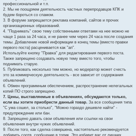
профессиональной и т.п.
2. Мы не поощряем деятельность частных перепродавцов КПК и
будем бороться со спамом.
3. В форуме запрещается реклама компаний, сайтов и прочих
организационных образований.
4. "Поднимать" свою тему собственными ответами на нее можно не
чаще 1 раза за 24 часа, и не ранее чем через 24 часа после создания
темы. Добавление новой информации в конец темы (вместо правки
первого поста) расценивается как "ап".
Используйте кнопку "Правка" для редактирования первого поста.
Также запрещено создавать новую тему вместо того, чтобы
поднимать старую.
5. Публиковать несколько тем можно, но модератор может счесть
это за коммерческую деятельность - все зависит от содержания
объявлений.
6. Обмен программным обеспечением, распространение нелегальных
копий ПО строго запрещено.
7. Цены, выставляемые в объявлениях, обсуждаются только,
если вы хотите приобрести данный товар.
За все сообщения типа
"С ума сошел, за столько", "Можно гораздо дешевле найти" -
предупреждение или бан.
8. Запрещено давать свои объявления или ссылки на свои
объявления внутри чужих объявлений.
9. После того, как сделка совершена, настоятельно рекомендуется
добавить соотв. сообщение в топик. Это избавит вас от лишних