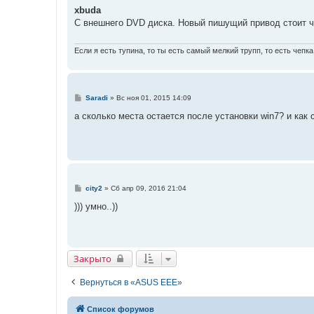
о
xbuda
б
С внешнего DVD диска. Новый пишущий привод стоит ч
щ
е
н
и
Если я есть тупина, то ты есть самый мелкий трупп, то есть чепка
е
С
Saradi
»
Вс ноя 01, 2015 14:09
о
о
а сколько места остается после установки win7? и как
б
щ
е
н
и
е
С
city2
»
Сб апр 09, 2016 21:04
о
о
))) умно..))
б
щ
е
н
и
е
Закрыто
Вернуться в «ASUS EEE»
Список форумов