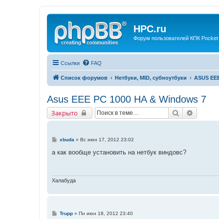
HPC.ru
Форум пользователей КПК Pocket
Ссылки
FAQ
Список форумов
Нетбуки, MID, субноутбуки
ASUS EE
Asus EEE PC 1000 HA & Windows 7
Поиск
Расшир
Закрыто
С
xbuda
»
Вс июн 17, 2012 23:02
о
о
а как вообще установить на нетбук виндовс?
б
щ
е
н
и
Халабуда
е
С
Trupp
»
Пн июн 18, 2012 23:40
о