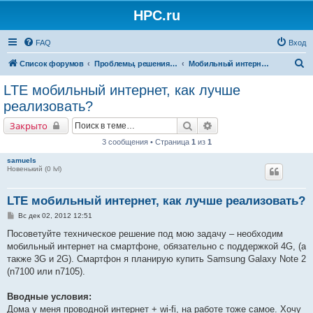
HPC.ru
FAQ
Вход
П
Список форумов
Проблемы, решения, советы
Мобильный интернет, GPRS, WiFi, телефон + КПК
о
LTE мобильный интернет, как лучше
и
реализовать?
с
Поиск
Расширенный поиск
Закрыто
к
3 сообщения • Страница
1
из
1
samuels
Новенький (0 lvl)
LTE мобильный интернет, как лучше реализовать?
С
Вс дек 02, 2012 12:51
о
о
Посоветуйте техническое решение под мою задачу – необходим
б
мобильный интернет на смартфоне, обязательно с поддержкой 4G, (а
щ
е
также 3G и 2G). Смартфон я планирую купить Samsung Galaxy Note 2
н
(n7100 или n7105).
и
е
Вводные условия:
Дома у меня проводной интернет + wi-fi, на работе тоже самое. Хочу