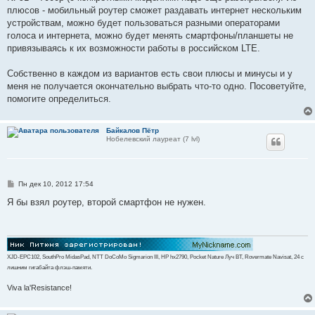
плюсов - мобильный роутер сможет раздавать интернет нескольким
устройствам, можно будет пользоваться разными операторами
голоса и интернета, можно будет менять смартфоны/планшеты не
привязываясь к их возможности работы в российском LTE.
Собственно в каждом из вариантов есть свои плюсы и минусы и у
меня не получается окончательно выбрать что-то одно. Посоветуйте,
помогите определиться.
Байкалов Пётр
Нобелевский лауреат (7 lvl)
С
Пн дек 10, 2012 17:54
о
о
Я бы взял роутер, второй смартфон не нужен.
б
щ
е
н
и
е
XJD-EPC102, SouthPro MidasPad, NTT DoCoMo Sigmarion III, HP hx2790, Pocket Nature Луч BT, Rovermate Navisat, 24 с
лишним гигабайта флэш-памяти.
Viva la'Resistance!