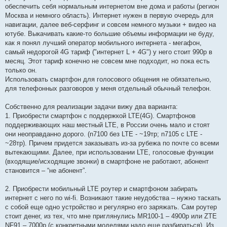
обеспечить себя нормальным интернетом вне дома и работы (регион
Москва и немного область). Интернет нужен в первую очередь для
навигации, далее веб-серфинг и совсем немного музыки + видео на
ютубе. Выкачивать какие-то большие объемы информации не буду,
как я понял лучший оператор мобильного интернета - мегафон,
самый недорогой 4G тариф ("интернет L + 4G") у него стоит 990р в
месяц. Этот тариф конечно не совсем мне подходит, но пока есть
только он.
Использовать смартфон для голосового общения не обязательно,
для телефонных разговоров у меня отдельный обычный телефон.
Собственно для реализации задачи вижу два варианта:
1. Приобрести смартфон с поддержкой LTE(4G). Смартфонов
поддерживающих наш местный LTE, в России очень мало и стоят
они неоправданно дорого. (n7100 без LTE - ~19тр; n7105 с LTE -
~28тр). Причем придется заказывать из-за рубежа по почте со всеми
вытекающими. Далее, при использовании LTE, голосовые функции
(входящие/исходящие звонки) в смартфоне не работают, абонент
становится – “не абонент”.
2. Приобрести мобильный LTE роутер и смартфоном забирать
интернет с него по wi-fi. Возникают такие неудобства – нужно таскать
с собой еще одно устройство и регулярно его заряжать. Сам роутер
стоит денег, из тех, что мне приглянулись MR100-1 – 4900р или ZTE
NF91 – 7000р (с конкретными моделями надо еще разбираться). Из