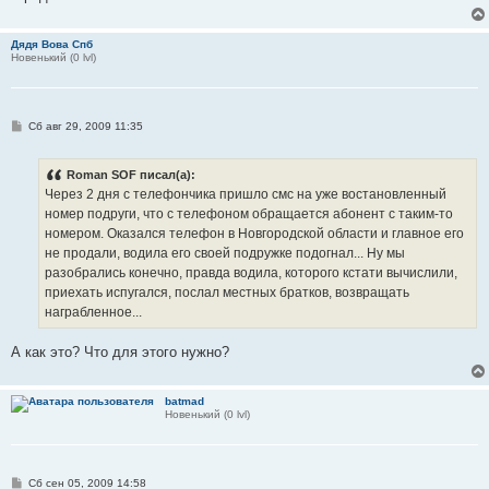
е
Дядя Вова Спб
Новенький (0 lvl)
С
Сб авг 29, 2009 11:35
о
о
б
Roman SOF писал(а):
щ
е
Через 2 дня с телефончика пришло смс на уже востановленный
н
номер подруги, что с телефоном обращается абонент с таким-то
и
е
номером. Оказался телефон в Новгородской области и главное его
не продали, водила его своей подружке подогнал... Ну мы
разобрались конечно, правда водила, которого кстати вычислили,
приехать испугался, послал местных братков, возвращать
награбленное...
А как это? Что для этого нужно?
batmad
Новенький (0 lvl)
С
Сб сен 05, 2009 14:58