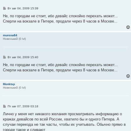
С
Вт авг 04, 2009 15:39
о
о
Не, по городам не стоит, ибо девайс спокойно перехать может...
б
Сперли на вокзале в Питере, продали через 8 часов в Москве...
щ
е
н
и
murena84
е
Новенький (0 lvl)
С
Вт авг 04, 2009 15:40
о
о
Не, по городам не стоит, ибо девайс спокойно перехать может...
б
Сперли на вокзале в Питере, продали через 8 часов в Москве...
щ
е
н
и
Monktsp
е
Новенький (0 lvl)
С
Пт авг 07, 2009 03:18
о
о
Лично у меня нет никакого желания просматривать информацию о
б
кражах девайсов по всей России, хватило бы и одного Питера. А
щ
е
случаи переезда не так часты, чтобы их учитывать. Обычно прямо в
н
городе такое и сливают
и