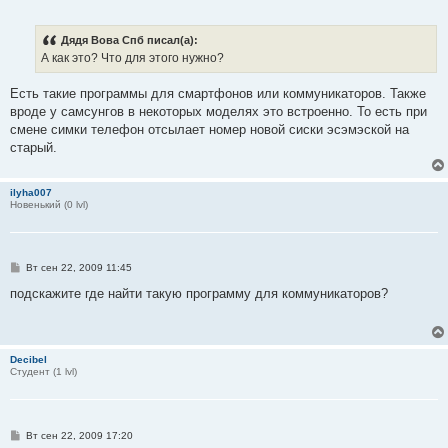
о
о
б
Дядя Вова Спб писал(а):
щ
е
А как это? Что для этого нужно?
н
и
е
Есть такие программы для смартфонов или коммуникаторов. Также
вроде у самсунгов в некоторых моделях это встроенно. То есть при
смене симки телефон отсылает номер новой сиски эсэмэской на
старый.
ilyha007
Новенький (0 lvl)
С
Вт сен 22, 2009 11:45
о
о
подскажите где найти такую программу для коммуникаторов?
б
щ
е
н
и
Decibel
е
Студент (1 lvl)
С
Вт сен 22, 2009 17:20
о