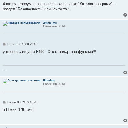
о
4пда.ру - форум - красная ссылка в шапке "Каталог программ" -
б
раздел "Безопасность" или как-то так.
щ
е
н
и
2man_mc
е
Новенький (0 lvl)
С
Пт окт 02, 2009 23:00
о
о
у меня в самсунге F490 - Это стандартная функция!!!
б
щ
е
н
и
...
е
Flatcher
Новенький (0 lvl)
С
Пн окт 05, 2009 00:47
о
о
в Нокии N78 тоже
б
щ
е
н
и