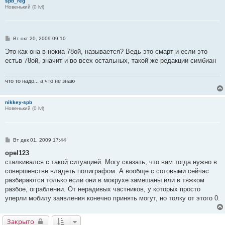
spb_reg
е
Новенький (0 lvl)
С
Вт окт 20, 2009 09:10
о
о
Это как она в нокиа 78ой, называется? Ведь это смарт и если это
б
естьв 78ой, значит и во всех остальных, такой же редакции симбиан
щ
е
н
и
что то надо... а что не знаю
е
nikkey-spb
Новенький (0 lvl)
С
Вт дек 01, 2009 17:44
о
о
opel123
б
сталкивался с такой ситуацией. Могу сказать, что вам тогда нужно в
щ
е
совершенстве владеть полиграфом. А вообще с сотовыми сейчас
н
разбираются только если они в мокрухе замешаны или в тяжком
и
е
разбое, ограблении. От нерадивых частников, у которых просто
уперли мобилу заявления конечно принять могут, но толку от этого 0.
Закрыто