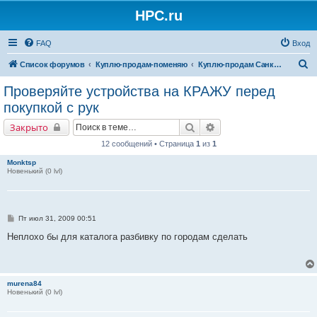
HPC.ru
FAQ
Вход
П
Список форумов
Куплю-продам-поменяю
Куплю-продам Санкт-Петербург
о
Проверяйте устройства на КРАЖУ перед
и
покупкой с рук
с
Поиск
Расширенный поиск
Закрыто
к
12 сообщений • Страница
1
из
1
Monktsp
Новенький (0 lvl)
С
Пт июл 31, 2009 00:51
о
о
Неплохо бы для каталога разбивку по городам сделать
б
щ
е
н
и
murena84
е
Новенький (0 lvl)