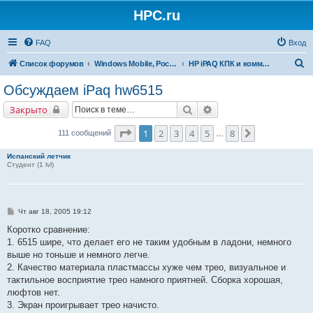
HPC.ru
FAQ
Вход
П
Список форумов
Windows Mobile, Pocket PC, MS Smartphone
HP iPAQ КПК и коммуникаторы
о
Обсуждаем iPaq hw6515
и
Поиск
Расширенный поиск
Закрыто
с
к
Страница
1
из
8
1
2
3
4
5
8
След.
111 сообщений
…
Испанский летчик
Студент (1 lvl)
С
Чт авг 18, 2005 19:12
о
о
Коротко сравнение:
б
1. 6515 шире, что делает его не таким удобным в ладони, немного
щ
е
выше но тоньше и немного легче.
н
2. Качество материала пластмассы хуже чем трео, визуальное и
и
е
тактильное восприятие трео намного приятней. Сборка хорошая,
люфтов нет.
3. Экран проигрывает трео начисто.