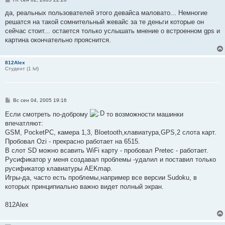
о
о
да, реальных пользователей этого девайса маловато... Немногие
б
решатся на такой сомнительный жевайс за те деньги которые он
щ
е
сейчас стоит... остается только услышать мнение о встроенном gps и
н
картина окончательно прояснится.
и
е
812Alex
Студент (1 lvl)
С
Вс сен 04, 2005 19:16
о
о
Если смотреть по-доброму
то возможности машинки
б
впечатляют:
щ
е
GSM, PocketPC, камера 1,3, Bloetooth,клавиатура,GPS,2 слота карт.
н
Пробовал Ozi - прекрасно работает на 6515.
и
е
В слот SD можно всавить WiFi карту - пробовал Pretec - работает.
Русификатор у меня создавал проблемы -удалил и поставил только
русификатор клавиатуры AEKmap.
Игры-да, часто есть проблемы,например все версии Sudoku, в
которых принципиально важно видет полный экран.
812Alex