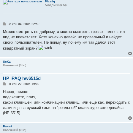
Plastiq
Академик (6 lvl)
С
Вс сен 04, 2005 22:50
о
о
Можно смотреть по-доброму, а можно смотреть трезво... меня этот
б
вид не впечатляет. Хотя конечно девайс не провальный и найдет
щ
е
своих пользователей. Не пойму, ну почему им так дался этот
н
квадратный экран?
и
е
SeKa
Новенький (0 lvl)
HP iPAQ hw6515d
С
Чт сен 22, 2005 19:02
о
о
Народ, привет,
б
подскажите, плиз,
щ
е
какой клавишей, или комбинацией клавиш, или ещё как, переходить с
н
латиницы на русский язык на "реальной" клавиатуре сего девайса
и
е
(HP 6515)...
Рачей
Новенький (0 lvl)