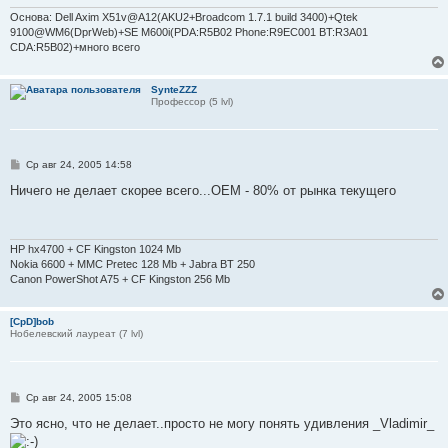
Основа: Dell Axim X51v@A12(AKU2+Broadcom 1.7.1 build 3400)+Qtek
9100@WM6(DprWeb)+SE M600i(PDA:R5B02 Phone:R9EC001 BT:R3A01
CDA:R5B02)+много всего
SynteZZZ
Профессор (5 lvl)
С
Ср авг 24, 2005 14:58
о
о
Ничего не делает скорее всего...OEM - 80% от рынка текущего
б
щ
е
н
и
HP hx4700 + CF Kingston 1024 Mb
е
Nokia 6600 + MMC Pretec 128 Mb + Jabra BT 250
Canon PowerShot A75 + CF Kingston 256 Mb
[CpD]bob
Нобелевский лауреат (7 lvl)
С
Ср авг 24, 2005 15:08
о
о
Это ясно, что не делает..просто не могу понять удивления _Vladimir_
б
щ