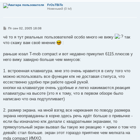
FrOsTBiTe
Новенький (0 lvl)
С
Пт сен 02, 2005 18:08
о
о
чё то я тут реальных пользователей особо много не вижу
так
б
что скажу вам своё мнение
:
щ
е
н
раньше юзал T-mob compact и вот недавно прикупил 6115.плюсов у
и
е
него вижу завидно больше чем минусов:
1. встроенная клавиатура. мне это очень нравится в силу того что
можно использовать все функции кпк не доставая стилуса, что
ессественно удобно при работе одной рукой.
кнопки на клавиатуре очень удобные и легко нажимаются.реакция
клавиатуры на высоте (это я к тому, что в первом обзоре было
написано что она подтупливает)
2. размер экрана. на мной взгяд все нарекания по поводу размера
экрана неоправданны в корне.здесь речь идёт больше о привычке -
если бы изначално кпк делали с квадратными экранами, то
прямоугольный экран вызвал бы такую же реакцию + крики о том что
девайс стал больше. экран этот гораздо приятнее чем мелката на
mda compact ИМХО.