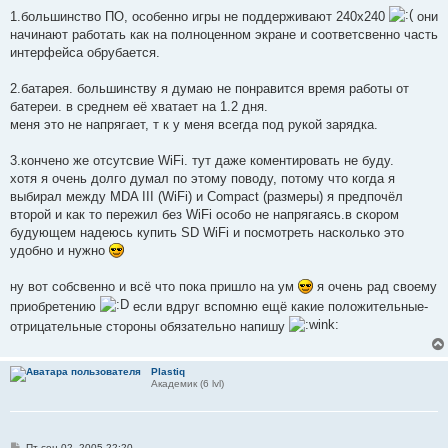
1.большинство ПО, особенно игры не поддерживают 240x240
они
начинают работать как на полноценном экране и соответсвенно часть
интерфейса обрубается.
2.батарея. большинству я думаю не понравится время работы от
батереи. в среднем её хватает на 1.2 дня.
меня это не напрягает, т к у меня всегда под рукой зарядка.
3.кончено же отсутсвие WiFi. тут даже коментировать не буду.
хотя я очень долго думал по этому поводу, потому что когда я
выбирал между MDA III (WiFi) и Compact (размеры) я предпочёл
второй и как то пережил без WiFi особо не напрягаясь.в скором
будующем надеюсь купить SD WiFi и посмотреть насколько это
удобно и нужно
ну вот собсвенно и всё что пока пришло на ум
я очень рад своему
приобретению
если вдруг вспомню ещё какие положительные-
отрицательные стороны обязательно напишу
Plastiq
Академик (6 lvl)
С
Пт сен 02, 2005 22:20