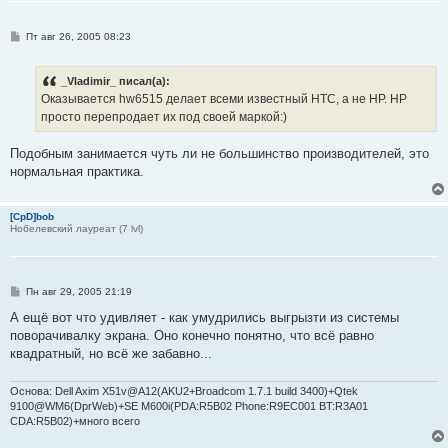
С
Пт авг 26, 2005 08:23
о
о
б
_Vladimir_ писал(а):
щ
е
Оказывается hw6515 делает всеми известный HTC, а не HP. HP
н
просто перепродает их под своей маркой:)
и
е
Подобным занимается чуть ли не большинство производителей, это
нормальная практика.
[CpD]bob
Нобелевский лауреат (7 lvl)
С
Пн авг 29, 2005 21:19
о
о
А ещё вот что удивляет - как умудрились выгрызти из системы
б
поворачивалку экрана. Оно конечно понятно, что всё равно
щ
е
квадратный, но всё же забавно...
н
и
е
Основа: Dell Axim X51v@A12(AKU2+Broadcom 1.7.1 build 3400)+Qtek
9100@WM6(DprWeb)+SE M600i(PDA:R5B02 Phone:R9EC001 BT:R3A01
CDA:R5B02)+много всего