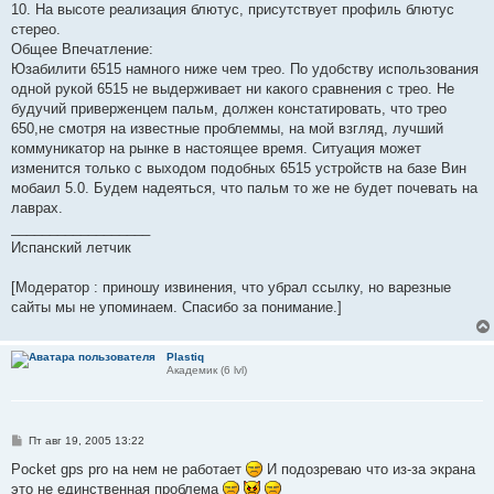
10. На высоте реализация блютус, присутствует профиль блютус
стерео.
Общее Впечатление:
Юзабилити 6515 намного ниже чем трео. По удобству использования
одной рукой 6515 не выдерживает ни какого сравнения с трео. Не
будучий приверженцем пальм, должен констатировать, что трео
650,не смотря на известные проблеммы, на мой взгляд, лучший
коммуникатор на рынке в настоящее время. Ситуация может
изменится только с выходом подобных 6515 устройств на базе Вин
мобаил 5.0. Будем надеяться, что пальм то же не будет почевать на
лаврах.
__________________
Испанский летчик
[Модератор : приношу извинения, что убрал ссылку, но варезные
сайты мы не упоминаем. Спасибо за понимание.]
Plastiq
Академик (6 lvl)
С
Пт авг 19, 2005 13:22
о
о
Pocket gps pro на нем не работает
И подозреваю что из-за экрана
б
это не единственная проблема
щ