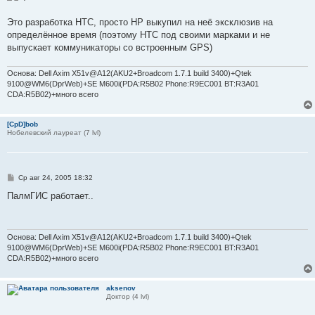
е
н
Это разработка НТС, просто НР выкупил на неё эксклюзив на
и
е
определённое время (поэтому НТС под своими марками и не
выпускает коммуникаторы со встроенным GPS)
Основа: Dell Axim X51v@A12(AKU2+Broadcom 1.7.1 build 3400)+Qtek
9100@WM6(DprWeb)+SE M600i(PDA:R5B02 Phone:R9EC001 BT:R3A01
CDA:R5B02)+много всего
[CpD]bob
Нобелевский лауреат (7 lvl)
С
Ср авг 24, 2005 18:32
о
о
ПалмГИС работает..
б
щ
е
н
и
Основа: Dell Axim X51v@A12(AKU2+Broadcom 1.7.1 build 3400)+Qtek
е
9100@WM6(DprWeb)+SE M600i(PDA:R5B02 Phone:R9EC001 BT:R3A01
CDA:R5B02)+много всего
aksenov
Доктор (4 lvl)