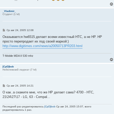
е
н
и
_Vladimir_
е
Студент (1 lvl)
С
Ср авг 24, 2005 12:08
о
о
Оказывается hw6515 делает всеми известный HTC, а не HP. HP
б
просто перепродает их под своей маркой:)
щ
е
http://www.digitimes.com/news/a20050713PR203.html
н
и
е
T-Mobile MDA II 530 mhz
[CpD]bob
Нобелевский лауреат (7 lvl)
С
Ср авг 24, 2005 14:21
о
о
О как..а скажите мне, что же НР делает сама? 4700 - HTC,
б
21\24\27\17 - LG, 63 - Compal...
щ
е
н
Последний раз редактировалось
[CpD]bob
Ср авг 24, 2005 15:07, всего
и
редактировалось 1 раз.
е