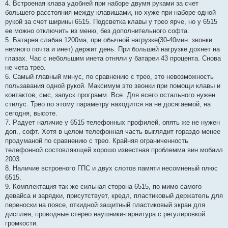
4. Встроеная клава удобней при наборе двумя руками за счет
большего расстояния между клавишами, но хуже при наборе одной
рукой за счет ширины 6515. Подсветка клавы у трео ярче, но у 6515
ее можно отключить из меню, без дополнительного софта.
5. Батарея слабая 1200ма, при обычной нагрузке(30-40мин. звонки
немного почта и инет) держит день. При большей нагрузке дохнет на
глазах. Час с небольшим инета отняли у батареи 43 процента. Снова
не чета трео.
6. Самый главный минус, по сравнению с трео, это невозможность
пользавания одной рукой. Максимум это звонки при помощи клавы и
контактов, смс, запуск программ. Все. Для всего остального нужен
стилус. Трео по этому параметру находится на не досягаемой, на
сегодня, высоте.
7. Радует наличие у 6515 телефонных профилей, опять же не нужен
доп., софт. Хотя в целом телефонная часть выглядит гораздо менее
продуманой по сравнению с трео. Крайняя ограниченность
телефонной состовляющей хорошо известная проблемма вин мобаил
2003.
8. Наличие встроеного ГПС и двух слотов памяти несомненый плюс
6515.
9. Комплектация так же сильная сторона 6515, по мимо самого
девайса и зарядки, присутствует, кредл, пластиковый держатель для
переноски на поясе, откидной защитный пластиковый экран для
дисплея, проводные стерео наушники-гарнитура с регулировкой
громкости.