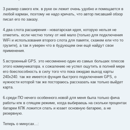
3.размер самого кпк. в руке он лежит очень удобно и помещается в
любой карман, поэтому не надо кричать, что автор писавший обзор
писал его по заказу.
4.два слота расширения - новатарская идея, которую нельзя не
отметить. если честно толку от неё мало (только для подключения
WiFi и использования второго слота для памяти, скажем ели что то
грузите), а так я уверен что в будующем они ещё найдут свои
применения.
5.встроенный GPS. это несомненно один из самых больших плюсов
этого коммуникатора. к сожалению не успел ощутить в полней мере
его боеспособность в силу того что пока ожидаю выход карты
240x240. так же имеется фунция быстрого подключения GPS, о
нужности которой так же постораюсь рассказать как только выйдет
карта.
6.среди ПО нечего особенного.новой для меня была только фича
работы кпк в спящем режиме, когда выбираешь на скольки процентах
батареи КПК ложится спать и юзает основную батарею, а не
резервную.
Теперь о минусах...: