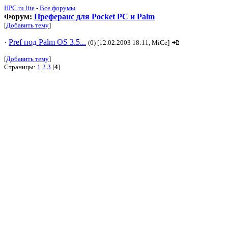
HPC.ru lite
-
Все форумы
Форум:
Преферанс для Pocket PC и Palm
[
Добавить тему
]
·
Pref под Palm OS 3.5...
(0) [12.02.2003 18:11, MiCe]
[
Добавить тему
]
Страницы:
1
2
3
[
4
]