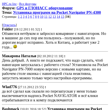
HPC.ru lite
-
Все форумы
Форум:
GPS и ГЛОНАСС оборудование
Тема:
Установка программ на Pocket Navigator PN-4300
Страницы:
1
2
3
4
5
6
7
8
9
10
11
12
13
14
15
[
16
]
[
Ответить
]
Folder
:
[19.12.2011 01:52]
Обзавелся нетбуком и забросил ковыряние с навигатором. Но
в машине до сих пор им пользуюсь - полуживой, но по
дорогам водит исправно. Хоть и Китаец, а работает уже 2
года...
Макарова Наталья
:
[02.10.2012 11:18]
День добрый. А никто не подскажет, что надо сделать, чтоб
навигация запускалась с рабочего стола? Установила на Pocket
Navigator PN-7000 новую версию с новыми картами, но на
рабочем столе иконка с навигацией стала неактивна,
запустить можно только через настройки-программы.
Wlad776
:
[27.11.2012 23:55]
да всё сделал как сказали но перезапуская у меня только
высвечивается надпись Pocket NAVIGATOR и всё клики
отрабатываются и к компу подключаются
Bashmack
Установка программ на Pocket
[10.01.2016 18:52]