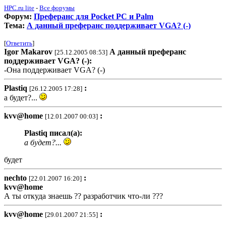
HPC.ru lite
-
Все форумы
Форум:
Преферанс для Pocket PC и Palm
Тема:
А данный преферанс поддерживает VGA? (-)
[
Ответить
]
Igor Makarov
А данный преферанс
[25.12.2005 08:53]
поддерживает VGA? (-):
-Она поддерживает VGA? (-)
Plastiq
:
[26.12.2005 17:28]
а будет?...
kvv@home
:
[12.01.2007 00:03]
Plastiq писал(а):
а будет?...
будет
nechto
:
[22.01.2007 16:20]
kvv@home
А ты откуда знаешь ?? разработчик что-ли ???
kvv@home
:
[29.01.2007 21:55]