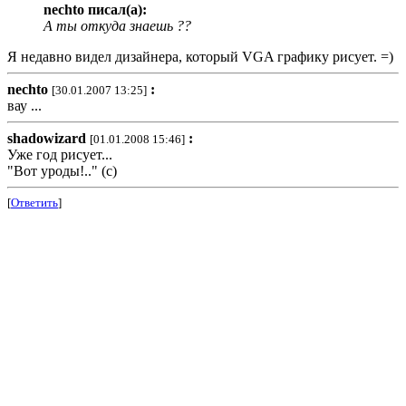
nechto писал(а):
А ты откуда знаешь ??
Я недавно видел дизайнера, который VGA графику рисует. =)
nechto
:
[30.01.2007 13:25]
вау ...
shadowizard
:
[01.01.2008 15:46]
Уже год рисует...
"Вот уроды!.." (c)
[
Ответить
]