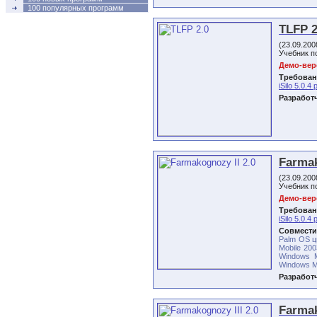
100 популярных программ
TLFP 
(23.09.20
Учебник п
Демо-верс
Требован
iSilo 5.0.4 
Разработ
Farmak
(23.09.20
Учебник п
Демо-верс
Требован
iSilo 5.0.4 
Совмести
Palm OS ц
Mobile 200
Windows M
Windows Mo
Разработ
Farmak