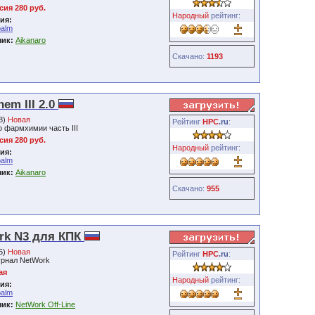
ия 280 руб.
Народный
рейтинг:
ия:
palm
чик:
Aikanaro
Скачано:
1193
em III 2.0
08)
Новая
Рейтинг
HPC
.ru
:
о фармхимии часть III
ия 280 руб.
Народный
рейтинг:
ия:
palm
чик:
Aikanaro
Скачано:
955
rk N3 для КПК
05)
Новая
Рейтинг
HPC
.ru
:
журнал NetWork
ая
Народный
рейтинг:
ия:
palm
чик:
NetWork Off-Line