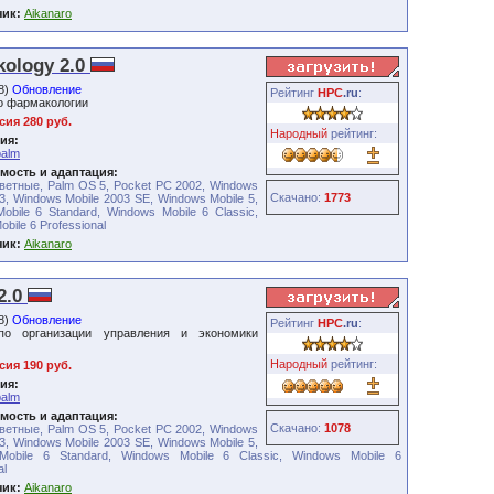
чик:
Aikanaro
kology 2.0
08)
Обновление
Рейтинг
HPC
.ru
:
о фармакологии
ия 280 руб.
Народный
рейтинг:
ия:
palm
мость и адаптация:
ветные, Palm OS 5, Pocket PC 2002, Windows
Скачано:
1773
3, Windows Mobile 2003 SE, Windows Mobile 5,
obile 6 Standard, Windows Mobile 6 Classic,
bile 6 Professional
чик:
Aikanaro
2.0
08)
Обновление
Рейтинг
HPC
.ru
:
по организации управления и экономики
Народный
рейтинг:
ия 190 руб.
ия:
palm
мость и адаптация:
Скачано:
1078
ветные, Palm OS 5, Pocket PC 2002, Windows
3, Windows Mobile 2003 SE, Windows Mobile 5,
Mobile 6 Standard, Windows Mobile 6 Classic, Windows Mobile 6
al
чик:
Aikanaro