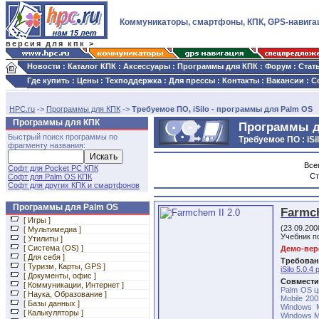
Коммуникаторы, смартфоны, КПК, GPS-навига
версия для кпк >
Новости
:
Каталог КПК
:
Аксессуары
:
Программы для КПК
:
Форум
:
Стат
Где купить
:
Цены
:
Техподдержка
:
Для прессы
:
Контакты
:
Вакансии
:
С
HPC.ru
->
Программы для КПК
->
Требуемое ПО, iSilo - программы для Palm OS
Программы для КПК
Программы д
Быстрый поиск программы по
Требуемое ПО : iSi
фрагменту названия:
Все
Софт для Pocket PC КПК
Ст
Софт для Palm OS КПК
Софт для других КПК и смартфонов
Программы для Palm OS
Farmch
[ Игры ]
(23.09.20
[ Мультимедиа ]
Учебник п
[ Утилиты ]
[ Система (OS) ]
Демо-верс
[ Для себя ]
Требован
[ Туризм, Карты, GPS ]
iSilo 5.0.4 
[ Документы, офис ]
Совмести
[ Коммуникации, Интернет ]
Palm OS ц
[ Наука, Образование ]
Mobile 200
[ Базы данных ]
Windows M
[ Калькуляторы ]
Windows Mo