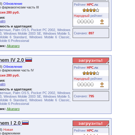
08)
Обновление
Рейтинг
HPC
.ru
:
 фармакогнозии часть III
ия 280 руб.
Народный
рейтинг:
ия:
palm
мость и адаптация:
ветные, Palm OS 5, Pocket PC 2002, Windows
Скачано:
897
3, Windows Mobile 2003 SE, Windows Mobile 5,
obile 6 Standard, Windows Mobile 6 Classic,
bile 6 Professional
чик:
Aikanaro
hem IV 2.0
08)
Обновление
Рейтинг
HPC
.ru
:
о фармхимии часть IV
ия 280 руб.
Народный
рейтинг:
ия:
palm
мость и адаптация:
ветные, Palm OS 5, Pocket PC 2002, Windows
Скачано:
795
3, Windows Mobile 2003 SE, Windows Mobile 5,
obile 6 Standard, Windows Mobile 6 Classic,
bile 6 Professional
чик:
Aikanaro
hem I 2.0
08)
Новая
Рейтинг
HPC
.ru
:
по фармхимии