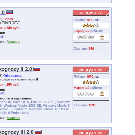
2.0
08)
Новая
Рейтинг
HPC
.ru
:
о ТЛФП (ЗТЛ)
ия 280 руб.
Народный
рейтинг:
ия:
palm
чик:
Aikanaro
Скачано:
650
ognozy II 2.0
08)
Обновление
Рейтинг
HPC
.ru
:
о фармакогнозии часть II
ия 280 руб.
Народный
рейтинг:
ия:
palm
мость и адаптация:
ветные, Palm OS 5, Pocket PC 2002, Windows
Скачано:
1091
3, Windows Mobile 2003 SE, Windows Mobile 5,
obile 6 Standard, Windows Mobile 6 Classic,
bile 6 Professional
чик:
Aikanaro
ognozy III 2.0