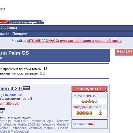
ция
ьи, обзоры
сылки
:
Пропажи
Читайте:
МТС 945 ГЛОНАСС: русская навигация в реальной жизни
Реклама
ля Palm OS
lo
13
го программ по этим темам:
2
1
раницы списка программ:
em II 2.0
08)
Обновление
Рейтинг
HPC
.ru
:
о фармхимии часть II
ия 280 руб.
Народный
рейтинг:
ия:
palm
мость и адаптация:
ветные, Palm OS 5, Pocket PC 2002, Windows
Скачано:
1049
3, Windows Mobile 2003 SE, Windows Mobile 5,
obile 6 Standard, Windows Mobile 6 Classic,
bile 6 Professional