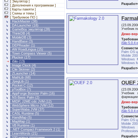
[ Эмулятор ]
Разработ
[ Дополнения к программам ]
[ Карты памяти ]
[ Скины и темы ]
Farma
[ Требуемое ПО ]
HackMaster
(38)
(23.09.20
DA Launcher
(18)
Учебник п
GameBoy эмулятор
(28)
ThinkDB
(4)
Демо-верс
MobileDB
(3)
Требован
HandBase
(3)
iSilo 5.0.4 
DEPReader
(1)
Совмести
AW RoadLingua
(15)
Palm OS ц
Town Compass Viewer
(5)
Mobile 200
Plucker
(17)
Windows M
iSilo (13)
Windows Mo
Image Clock
(4)
Разработ
Clie Skinner
(2)
ZLauncher
(14)
MathLib
(68)
JpegLib
(1)
OUEF 
Pocket C
(12)
pToolBox
(7)
(23.09.20
Учебник 
AppForge Booster Palm
(16)
фармации
NS Basic Palm
(2)
MIDP, J2ME cdc JVM
(12)
Демо-верс
WebSphere Micro JVM
(12)
Требован
SuperWaba JVM
(37)
iSilo 5.0.4 
CASL Runtime
(5)
Совмести
HandMap
(5)
Palm OS ц
MapMap
(1)
Mobile 200
VB Runtime
(1)
Windows 
.NET Compact Framework 2
(1)
Profession
LearnWords
(21)
Разработ
100 новых программ