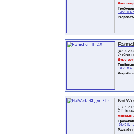
Демо-верс
Требован
iSilo 5.0.4 
Разработ
Farmch
(02.09.20
Учебник п
Демо-верс
Требован
iSilo 5.0.4 
Разработ
NetWo
(13.09.20
Off-Line 
Бесплатн
Требован
iSilo 5.0.4 
Разработ