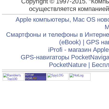
Copyright © 1997-2015. "Комп
осуществляется компание
Apple компьютеры, Mac OS нов
М
Смартфоны и телефоны в Интернет
(eBook)
|
GPS на
iProfi - магазин App
GPS-навигаторы PocketNaviga
PocketNature
|
Беспл