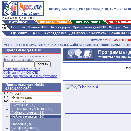
Коммуникаторы, смартфоны, КПК, GPS-навига
версия для кпк >
Новости
:
Каталог КПК
:
Аксессуары
:
Программы для КПК
:
Форум
:
Стат
Где купить
:
Цены
:
Техподдержка
:
Для прессы
:
Контакты
:
Вакансии
:
С
Читайте:
МТС 945 ГЛОНАС
HPC.ru
->
Программы для КПК
->
Утилиты, Файл-менеджеры - программы для Nok
Программы для КПК
Программы дл
Быстрый поиск программы по
Утилиты : Файл-м
фрагменту названия:
Все
Софт для Pocket PC КПК
С
Софт для Palm OS КПК
Софт для других КПК и смартфонов
Программы для Nokia
9210/9300/9500
[ Игры ]
[ Мультимедиа ]
[ Утилиты ]
Системные
(30)
Интерфейс и удобства
(19)
Работа с текстом
(18)
Файл-менеджеры (10)
Связь
(6)
Оболочки
(3)
Синхронизация
(4)