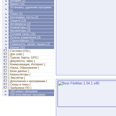
Батареи
(1)
Время
(14)
Установка, удаление программ
(1)
Поиск
(1)
Бенчмарки, тесты
(2)
Защита
(13)
Антивирусы
(2)
Конверторы
(4)
Архиваторы
(3)
Сотовая связь
(16)
Пульты управления
(3)
Скринсейверы
(1)
Скриншоты, захват экрана
(2)
разное
(11)
[ Система (OS) ]
[ Для себя ]
[ Туризм, Карты, GPS ]
[ Документы, офис ]
[ Коммуникации, Интернет ]
[ Наука, Образование ]
[ Базы данных ]
[ Калькуляторы ]
[ Эмулятор ]
[ Дополнения к программам ]
[ Скины и темы ]
[ Требуемое ПО ]
100 новых программ
100 популярных программ