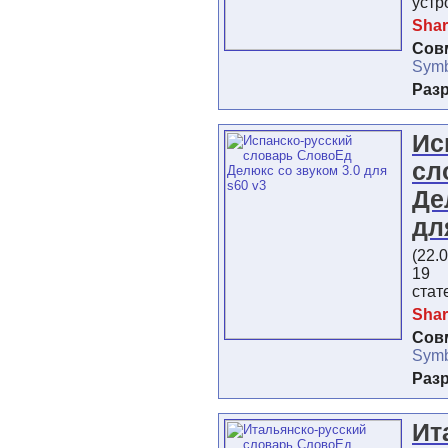
устр
Shar
Сов
Symb
Раз
Ис
сл
Де
дл
(22.
19 
стат
Shar
Сов
Symb
Раз
Ит