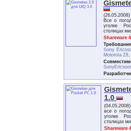
Gismete
(26.05.2008)
Все о пого
уголке Ро
столицах ми
Shareware 4
Требования
Sony Ericss
Motorola Z8,
Совместимо
SonyEricsso
Разработчи
Gismet
1.0
(04.05.2008
все о пого
уголке Ро
столицах ми
Shareware 4