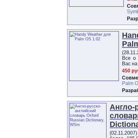
Сов
Symb
Раз
Han
Pal
(28.11
Все о
Вас на
450 ру
Совме
Palm O
Разра
Англо-
словар
Dictio
(02.11.2007