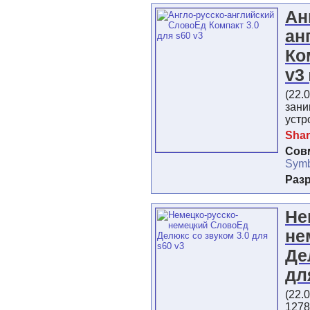
Ан
ан
Ко
v3
(22.
зани
устр
Shar
Сов
Symb
Раз
Не
не
Де
дл
(22.
127