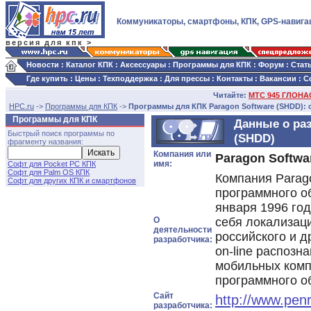
Коммуникаторы, смартфоны, КПК, GPS-навига
версия для кпк >
Новости
:
Каталог КПК
:
Аксессуары
:
Программы для КПК
:
Форум
:
Стат
Где купить
:
Цены
:
Техподдержка
:
Для прессы
:
Контакты
:
Вакансии
:
С
Читайте:
МТС 945 ГЛОНАС
HPC.ru
->
Программы для КПК
->
Программы для КПК Paragon Software (SHDD): с
Программы для КПК
Данные о раз
Быстрый поиск программы по
(SHDD)
фрагменту названия:
Компания или
Paragon Softwa
имя:
Софт для Pocket PC КПК
Софт для Palm OS КПК
Компания Parag
Софт для других КПК и смартфонов
программного о
января 1996 год
О
себя локализац
деятельности
российского и д
разработчика:
on-line распозн
мобильных комп
программного об
Сайт
http://www.pen
разработчика: