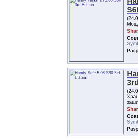
Ha
S6
(24.
Мощн
Shar
Сов
Symb
Раз
Ha
3r
(24.
Хра
заш
Shar
Сов
Symb
Раз