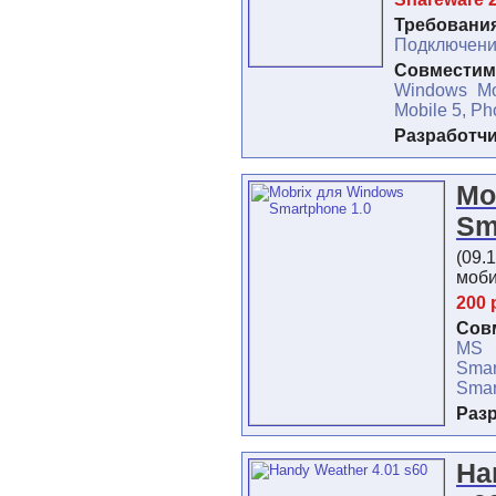
Требования
Подключени
Совместимо
Windows Mo
Mobile 5, Ph
Разработч
Mo
Sm
(09.
моби
200 
Сов
MS
Sma
Smar
Раз
Ha