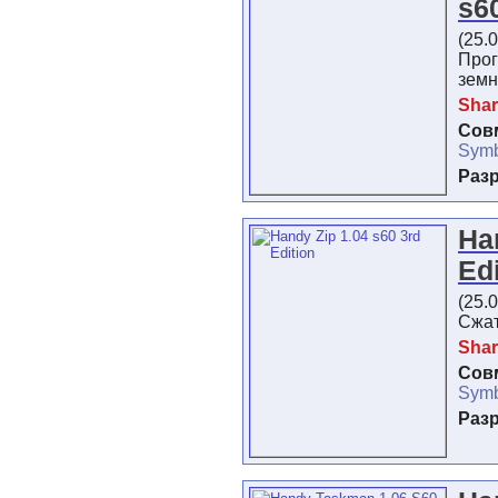
s6
(25.
Про
земн
Shar
Сов
Symb
Раз
Ha
Ed
(25.
Сжат
Shar
Сов
Symb
Раз