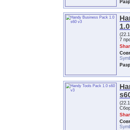
Раз
Ha
1.
(22.
7 пр
Shar
Сов
Symb
Раз
Ha
s6
(22.
Сбор
Shar
Сов
Symb