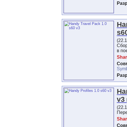
Раз
Ha
s6
(22.
Сбор
в по
Shar
Сов
Symb
Раз
Ha
v3
(22.
Пер
Shar
Сов