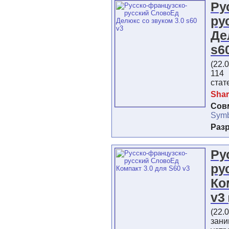
Ру
ру
Де
s6
(22.
114
стат
Shar
Сов
Symb
Раз
Ру
ру
Ко
v3
(22.
зани