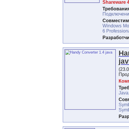
Shareware 4
Требования
Подключени
Совместимо
Windows Mob
6 Professio
Разработч
Ha
ja
(23.
Прод
Комм
Тре
Java
Сов
Symb
Symb
Раз