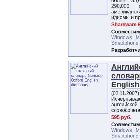
более 185,
290,000 
американс
идиомы и пр
Shareware 9
Совместимо
Windows M
Smartphone
Разработч
Англий
словар
English
(02.11.2007
Исчерпыв
английской 
словосочет
595 руб.
Совместимо
Windows M
Smartphone