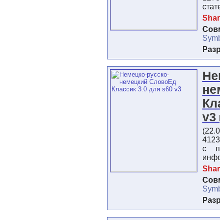
стат
Shar
Сов
Symb
Раз
Не
не
Кл
v3
(22.
4123
с п
инф
Shar
Сов
Symb
Раз