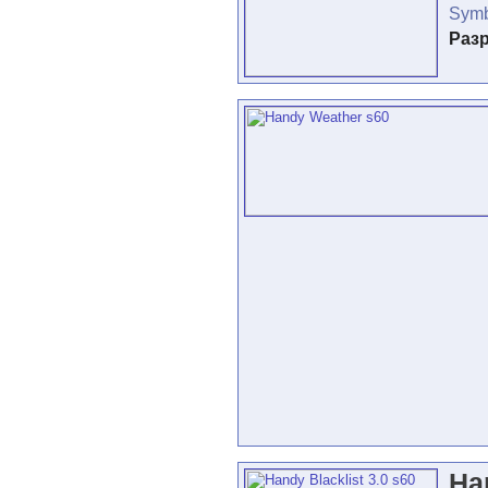
Symb
Раз
Han