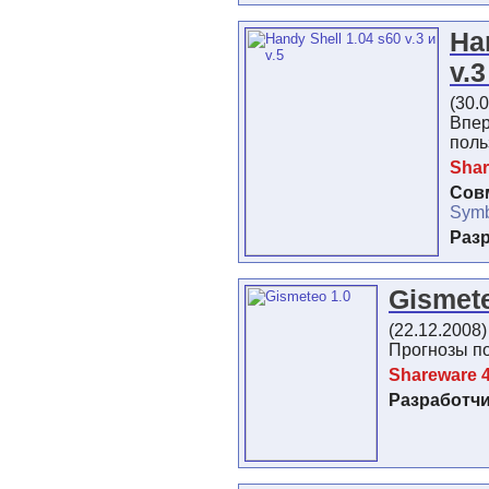
Ha
v.3
(30.
Впе
поль
Shar
Сов
Symb
Раз
Gismet
(22.12.2008
Прогнозы п
Shareware 4
Разработч