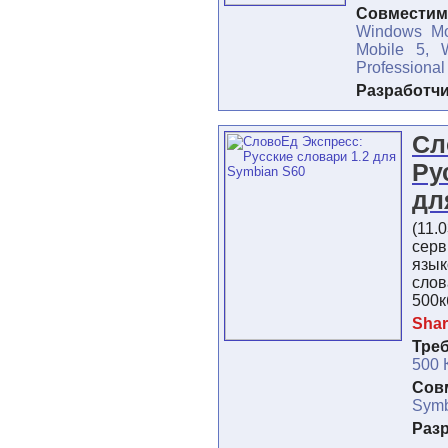
Совместимо
Windows Mo
Mobile 5, 
Professional
Разработч
Сл
Ру
дл
(11.
серв
язы
слов
500к
Shar
Тре
500 
Сов
Symb
Раз