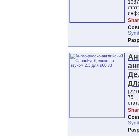
103
стат
инф
Shar
Сов
Symb
Раз
Ан
ан
Де
дл
(22.
75 
стат
Shar
Сов
Symb
Раз