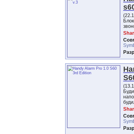
s6
(22.
Бло
звон
Shar
Сов
Symb
Раз
Ha
S6
(13.
Буди
на
буди
Shar
Сов
Symb
Раз