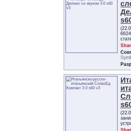
сл
Де
s6
(22.
662
стат
Shar
Сов
Symb
Раз
Ит
ит
Сл
s6
(22.
зани
устр
Shar