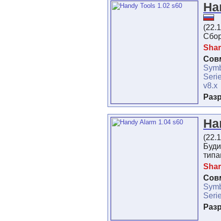
Ha
(22.
Сбор
Shar
Сов
Symb
Seri
v8.x
Раз
Ha
(22.
Буд
типа
Shar
Сов
Symb
Seri
Раз