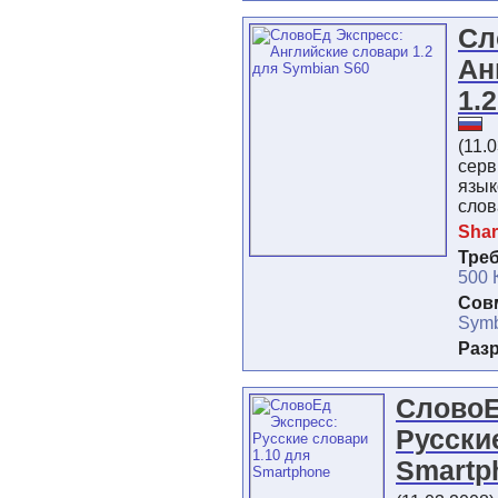
Сл
Ан
1.
(11.
серв
язы
слов
Shar
Тре
500 
Сов
Symb
Раз
СловоЕ
Русски
Smartp