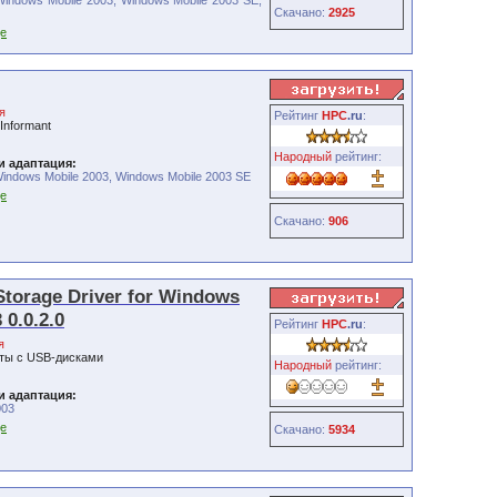
Windows Mobile 2003, Windows Mobile 2003 SE,
Скачано:
2925
je
я
Рейтинг
HPC
.ru
:
Informant
Народный
рейтинг:
и адаптация:
indows Mobile 2003, Windows Mobile 2003 SE
je
Скачано:
906
torage Driver for Windows
 0.0.2.0
Рейтинг
HPC
.ru
:
я
оты с USB-дисками
Народный
рейтинг:
и адаптация:
003
je
Скачано:
5934