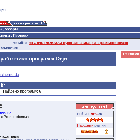
ция
ьи, обзоры
сылки
:
Пропажи
Читайте:
МТС 945 ГЛОНАСС: русская навигация в реальной жизни
 shareware
Реклама
зработчике программ Deje
gmxhome.de
К:
Найдено программ:
6
5
вление
Рейтинг
HPC
.ru
:
и Pocket Informant
Народный
рейтинг:
и адаптация: