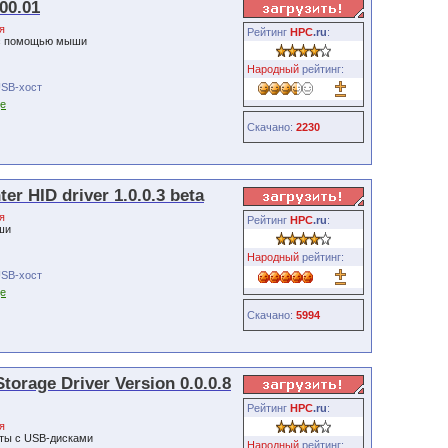
00.01
я
Рейтинг
HPC
.ru
:
 с помощью мыши
Народный
рейтинг:
USB-хост
je
Скачано:
2230
er HID driver 1.0.0.3 beta
я
Рейтинг
HPC
.ru
:
ши
Народный
рейтинг:
USB-хост
je
Скачано:
5994
orage Driver Version 0.0.0.8
Рейтинг
HPC
.ru
:
я
оты с USB-дисками
Народный
рейтинг: