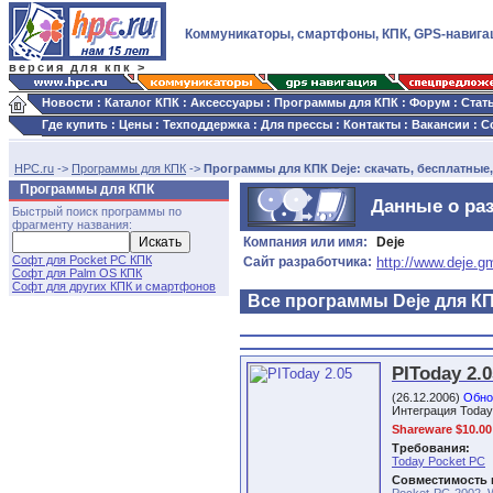
Коммуникаторы, смартфоны, КПК, GPS-навига
версия для кпк >
Новости
:
Каталог КПК
:
Аксессуары
:
Программы для КПК
:
Форум
:
Стат
Где купить
:
Цены
:
Техподдержка
:
Для прессы
:
Контакты
:
Вакансии
:
С
HPC.ru
->
Программы для КПК
->
Программы для КПК Deje: скачать, бесплатные,
Программы для КПК
Данные о ра
Быстрый поиск программы по
фрагменту названия:
Компания или имя:
Deje
Софт для Pocket PC КПК
Сайт разработчика:
http://www.deje.
Софт для Palm OS КПК
Софт для других КПК и смартфонов
Все программы Deje для КП
PIToday 2.0
(26.12.2006)
Обно
Интеграция Today 
Shareware $10.00
Требования:
Today Pocket PC
Совместимость 