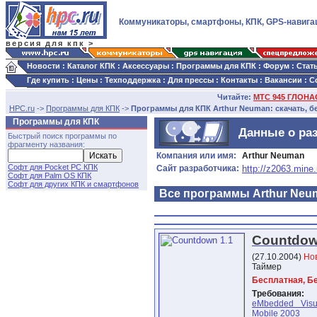
Коммуникаторы, смартфоны, КПК, GPS-навига
версия для кпк >
Новости
:
Каталог КПК
:
Аксессуары
:
Программы для КПК
:
Форум
:
Стат
Где купить
:
Цены
:
Техподдержка
:
Для прессы
:
Контакты
:
Вакансии
:
С
Читайте:
МТС 945 ГЛОНАС
HPC.ru
->
Программы для КПК
->
Программы для КПК Arthur Neuman: скачать, б
Программы для КПК
Данные о ра
Быстрый поиск программы по
фрагменту названия:
Компания или имя:
Arthur Neuman
Софт для Pocket PC КПК
Сайт разработчика:
http://z2063.mine.
Софт для Palm OS КПК
Софт для других КПК и смартфонов
Все программы Arthur Neu
Countdow
(27.10.2004)
Но
Таймер
Бесплатная, Б
Требования:
eMbedded Visu
Mobile 2003