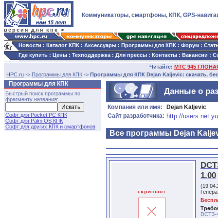
Коммуникаторы, смартфоны, КПК, GPS-навига
версия для кпк >
Новости
:
Каталог КПК
:
Аксессуары
:
Программы для КПК
:
Форум
:
Стат
Где купить
:
Цены
:
Техподдержка
:
Для прессы
:
Контакты
:
Вакансии
:
С
Читайте:
МТС 945 ГЛОНАС
HPC.ru
->
Программы для КПК
->
Программы для КПК Dejan Kaljevic: скачать, бе
Программы для КПК
Данные о раз
Быстрый поиск программы по
фрагменту названия:
Компания или имя:
Dejan Kaljevic
Софт для Pocket PC КПК
Сайт разработчика:
http://users.net.y
Софт для Palm OS КПК
Софт для других КПК и смартфонов
Все программы Dejan Kaljev
DCT3
1.00
(19.04
Генера
Беспл
Требо
DCT3-4