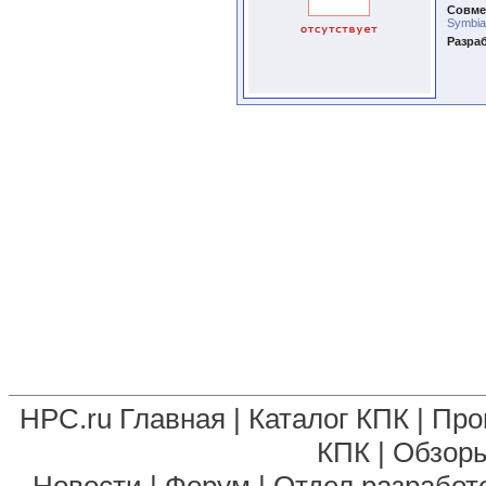
Совме
Symbia
Разра
HPC.ru Главная
|
Каталог КПК
|
Про
КПК
|
Обзоры