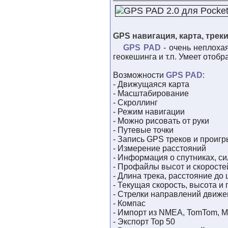
GPS навигация, карта, треки
GPS PAD
- очень неплоха
геокешинга и т.п. Умеет отоб
Возможности
GPS PAD
:
- Движущаяся карта
- Масштабирование
- Скроллинг
- Режим навигации
- Можно рисовать от руки
- Путевые точки
- Запись GPS треков и проиг
- Измерение расстояний
- Информация о спутниках, си
- Профайлы высот и скоросте
- Длина трека, расстояние до 
- Текущая скорость, высота и
- Стрелки направлений движе
- Компас
- Импорт из NMEA, TomTom, Mo
- Экспорт Top 50