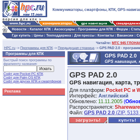
Коммуникаторы, смартфоны, КПК, GPS-навига
версия для кпк >
Новости
:
Каталог КПК
:
Аксессуары
:
Программы для КПК
:
Форум
:
Стат
Где купить
:
Цены
:
Техподдержка
:
Для прессы
:
Контакты
:
Вакансии
:
С
Читайте:
МТС 945 ГЛОНАС
HPC.ru
->
Программы для КПК
->
Предыдущая страница
->
GPS PAD 2.0 - програм
Программы для КПК
GPS PAD 2.0
Быстрый поиск программы по
GPS навигация, 
фрагменту названия:
GPS PAD 2.0
Софт для Pocket PC КПК
Софт для Palm OS КПК
Софт для других КПК и смартфонов
GPS навигация, карта, т
Для платформ:
Pocket PC и 
Реклама
Интерфейс:
Английский
Обновлено:
11.11.2005
(
Обно
Распространяется:
Shareware
Файл:
GPS PAD 2.0
(ZIP, 5133 