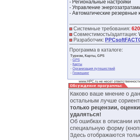
- Региональные настройки
- Управление энергозатратам
- Автоматические резервные 
Системные требования:
620
Совместимость/адаптация:
Разработчик:
PPCsoftFACT
Программа в каталоге:
Туризм, Карты, GPS
·
GPS
·
Карты
·
Организация путешествий
·
Геокешинг
www.HPC.ru не несет ответственности
Каково ваше мнение о да
остальным лучше сориент
только рецензии, оценк
удаляться!
Об ошибках в описании ил
специальную форму (кнопк
Здесь отображаются тольк