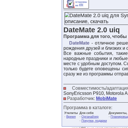
DateMate 2.0 uiq
Программа для того, чтобы
DateMate
- отличное реше
рождения друзей и близких и 
Все важные события, такие
народные праздники и любые 
месте с удобным доступом. С
только будете оповещены си
сразу же из программы отпра
Совместимость/адаптац
SonyEricsson P910, Motorola 
Разработчик:
MobiMate
Программа в каталоге:
Утилиты
Для себя
Документы,
·
·
·
Время
Органайзер
Планировщ
·
Покупки, подарки