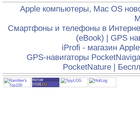
Apple компьютеры, Mac OS нов
М
Смартфоны и телефоны в Интернет
(eBook)
|
GPS на
iProfi - магазин App
GPS-навигаторы PocketNaviga
PocketNature
|
Беспл