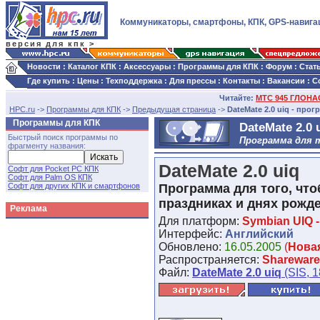
Коммуникаторы, смартфоны, КПК, GPS-навига
версия для кпк >
Новости
:
Каталог КПК
:
Аксессуары
:
Программы для КПК
:
Форум
:
Стат
Где купить
:
Цены
:
Техподдержка
:
Для прессы
:
Контакты
:
Вакансии
:
С
Читайте:
МТС 945 ГЛОНАС
HPC.ru
->
Программы для КПК
->
Предыдущая страница
->
DateMate 2.0 uiq - прог
Программы для КПК
DateMate 2.0 
Быстрый поиск программы по
Программа для т
фрагменту названия:
DateMate 2.0 uiq
Софт для Pocket PC КПК
Софт для Palm OS КПК
Софт для других КПК и смартфонов
Программа для того, что
праздниках и днях рожд
Реклама
Для платформ:
Symbian UIQ -
Интерфейс:
Английский
Обновлено:
16.05.2005
(
Нова
Распространяется:
Shareware
Файл:
DateMate 2.0 uiq
(SIS, 1