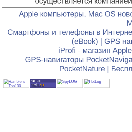
осуществляется компание
Apple компьютеры, Mac OS нов
М
Смартфоны и телефоны в Интернет
(eBook)
|
GPS на
iProfi - магазин App
GPS-навигаторы PocketNaviga
PocketNature
|
Беспл