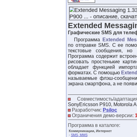
Extended Messagin
Графические SMS для теле
Программа
Extended Mes
по отправке SMS. С ее помо
текстовые сообщения, но 
Программа содержит встрое
рисовать простенькие карти
обладает функцией импорта
форматах. С помощью
Exten
называемые флэш-сообщения
экрана смартфона, а не появ
Совместимость/адаптац
SonyEricsson P910, Motorola 
Разработчик:
Psiloc
Ограничения демо-версии:
Программа в каталоге:
Коммуникации, Интернет
·
SMS, MMS