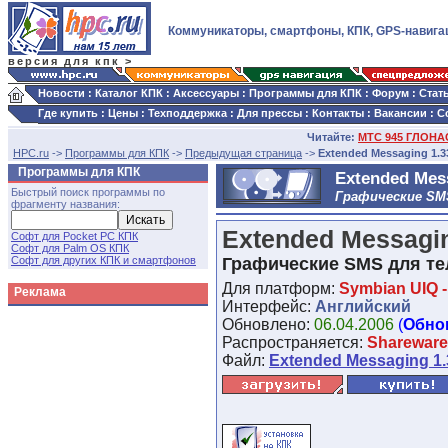
Коммуникаторы, смартфоны, КПК, GPS-навига
версия для кпк >
Новости
:
Каталог КПК
:
Аксессуары
:
Программы для КПК
:
Форум
:
Стат
Где купить
:
Цены
:
Техподдержка
:
Для прессы
:
Контакты
:
Вакансии
:
С
Читайте:
МТС 945 ГЛОНАС
HPC.ru
->
Программы для КПК
->
Предыдущая страница
->
Extended Messaging 1.33
Программы для КПК
Extended Mess
Быстрый поиск программы по
Графические SM
фрагменту названия:
Extended Messagin
Софт для Pocket PC КПК
Софт для Palm OS КПК
Софт для других КПК и смартфонов
Графические SMS для т
Для платформ:
Symbian UIQ -
Реклама
Интерфейс:
Английский
Обновлено:
06.04.2006
(
Обно
Распространяется:
Shareware
Файл:
Extended Messaging 1.