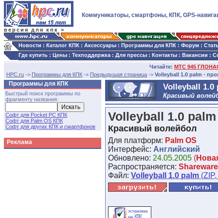
Коммуникаторы, смартфоны, КПК, GPS-навига
версия для кпк >
Новости
:
Каталог КПК
:
Аксессуары
:
Программы для КПК
:
Форум
:
Стат
Где купить
:
Цены
:
Техподдержка
:
Для прессы
:
Контакты
:
Вакансии
:
С
Читайте:
МТС 945 ГЛОНАС
HPC.ru
->
Программы для КПК
->
Предыдущая страница
->
Volleyball 1.0 palm - п
Программы для КПК
Volleyball 1.0
Быстрый поиск программы по
Красивый волей
фрагменту названия:
Volleyball 1.0 palm
Софт для Pocket PC КПК
Софт для Palm OS КПК
Софт для других КПК и смартфонов
Красивый волейбол
Для платформ:
Palm OS
Реклама
Интерфейс:
Английский
Обновлено:
24.05.2005
(
Нова
Распространяется:
Shareware
Файл:
Volleyball 1.0 palm
(ZIP,