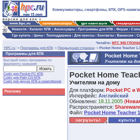
Коммуникаторы, смартфоны, КПК, GPS-навига
версия для кпк >
Новости
:
Каталог КПК
:
Аксессуары
:
Программы для КПК
:
Форум
:
Стат
Где купить
:
Цены
:
Техподдержка
:
Для прессы
:
Контакты
:
Вакансии
:
С
Читайте:
МТС 945 ГЛОНАС
HPC.ru
->
Программы для КПК
->
Предыдущая страница
->
Pocket Home Teacher 1.
Программы для КПК
Pocket Home 
Быстрый поиск программы по
Учителям на до
фрагменту названия:
Pocket Home Teach
Софт для Pocket PC КПК
Софт для Palm OS КПК
Софт для других КПК и смартфонов
Учителям на дому
Для платформ:
Pocket PC и 
Реклама
Интерфейс:
Английский
Обновлено:
18.11.2005
(
Нова
Распространяется:
Shareware
Файл:
Pocket Home Teacher 1