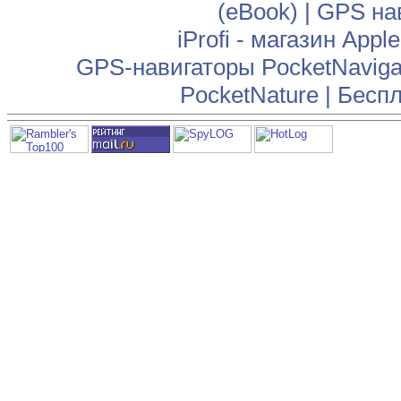
(eBook)
|
GPS на
iProfi - магазин App
GPS-навигаторы PocketNaviga
PocketNature
|
Беспл