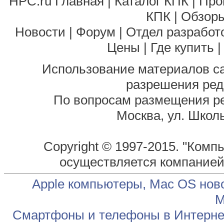
HPC.ru Главная
|
Каталог КПК
|
Про
КПК
|
Обзоры
Новости
|
Форум
|
Отдел разработ
Цены
|
Где купить
Использование материалов са
разрешения ред
По вопросам размещения р
Москва, ул. Школь
Copyright © 1997-2015. "Комп
осуществляется компание
Apple компьютеры, Mac OS нов
М
Смартфоны и телефоны в Интернет