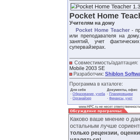
Pocket Home Teach
Учителям на дому
Pocket Home Teacher
- п
или преподавателя на дому.
занятий, учет фактическ
супервайзерах.
Совместимость/адаптация
Mobile 2003 SE
Разработчик:
Shiblon Softw
Программа в каталоге:
Для себя
Документы, офис
·
·
Образование, учеба
Планировщики
·
·
Органайзер
Финансы, учет
www.HPC.ru не несет ответственности
Каково ваше мнение о да
остальным лучше сориент
только рецензии, оценк
удаляться!