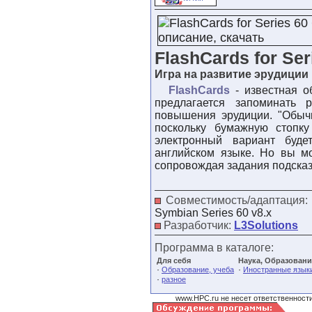
FlashCards for Ser
Игра на развитие эрудиции
FlashCards
- известная о
предлагается запоминать
повышения эрудиции. "Обыч
поскольку бумажную стопк
электронный вариант буде
английском языке. Но вы мо
сопровождая задания подсказ
Совместимость/адаптация
Symbian Series 60 v8.x
Разработчик:
L3Solutions
Программа в каталоге:
Для себя
Наука, Образовани
·
·
Образование, учеба
Иностранные язык
·
разное
www.HPC.ru не несет ответственности