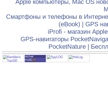
Apple компьютеры, Mac OS нов
М
Смартфоны и телефоны в Интернет
(eBook)
|
GPS на
iProfi - магазин App
GPS-навигаторы PocketNaviga
PocketNature
|
Беспл