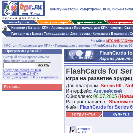
Коммуникаторы, смартфоны, КПК, GPS-навига
версия для кпк >
Новости
:
Каталог КПК
:
Аксессуары
:
Программы для КПК
:
Форум
:
Стат
Где купить
:
Цены
:
Техподдержка
:
Для прессы
:
Контакты
:
Вакансии
:
С
Читайте:
МТС 945 ГЛОНАС
HPC.ru
->
Программы для КПК
->
Предыдущая страница
->
FlashCards for Series 60 
Программы для КПК
FlashCards for
Быстрый поиск программы по
Игра на развити
фрагменту названия:
FlashCards for Ser
Софт для Pocket PC КПК
Софт для Palm OS КПК
Софт для других КПК и смартфонов
Игра на развитие эруди
Для платформ:
Series 60 - Nok
Реклама
Интерфейс:
Английский
Обновлено:
06.07.2005
(
Нова
Распространяется:
Shareware
Файл:
FlashCards for Series 6