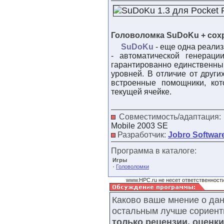
Головоломка SuDoKu + сох
SuDoKu
- еще одна реали
- автоматической генерац
гарантированно единственны
уровней. В отличие от други
встроенные помощники, ко
текущей ячейке.
Совместимость/адаптация
Mobile 2003 SE
Разработчик:
Jobro Softwar
Программа в каталоге:
Игры
·
Головоломки
www.HPC.ru не несет ответственности
Каково ваше мнение о да
остальным лучше сориент
только рецензии, оценк