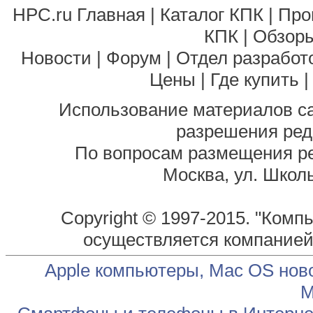
HPC.ru Главная
|
Каталог КПК
|
Про
КПК
|
Обзоры
Новости
|
Форум
|
Отдел разработ
Цены
|
Где купить
Использование материалов са
разрешения ред
По вопросам размещения р
Москва, ул. Школь
Copyright © 1997-2015. "Комп
осуществляется компание
Apple компьютеры, Mac OS нов
М