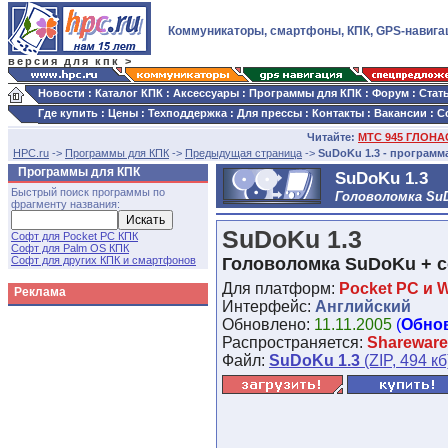
Коммуникаторы, смартфоны, КПК, GPS-навига
версия для кпк >
Новости
:
Каталог КПК
:
Аксессуары
:
Программы для КПК
:
Форум
:
Стат
Где купить
:
Цены
:
Техподдержка
:
Для прессы
:
Контакты
:
Вакансии
:
С
Читайте:
МТС 945 ГЛОНАС
HPC.ru
->
Программы для КПК
->
Предыдущая страница
->
SuDoKu 1.3 - программ
Программы для КПК
SuDoKu 1.3
Быстрый поиск программы по
Головоломка Su
фрагменту названия:
SuDoKu 1.3
Софт для Pocket PC КПК
Софт для Palm OS КПК
Софт для других КПК и смартфонов
Головоломка SuDoKu + 
Для платформ:
Pocket PC и 
Реклама
Интерфейс:
Английский
Обновлено:
11.11.2005
(
Обно
Распространяется:
Shareware
Файл:
SuDoKu 1.3
(ZIP, 494 кб