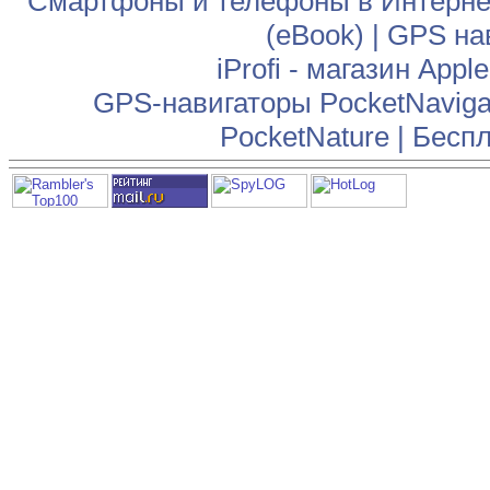
Смартфоны и телефоны в Интернет
(eBook)
|
GPS на
iProfi - магазин App
GPS-навигаторы PocketNaviga
PocketNature
|
Беспл