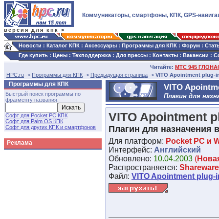
Коммуникаторы, смартфоны, КПК, GPS-навига
версия для кпк >
Новости
:
Каталог КПК
:
Аксессуары
:
Программы для КПК
:
Форум
:
Стат
Где купить
:
Цены
:
Техподдержка
:
Для прессы
:
Контакты
:
Вакансии
:
С
Читайте:
МТС 945 ГЛОНАС
HPC.ru
->
Программы для КПК
->
Предыдущая страница
->
VITO Apointment plug-i
Программы для КПК
VITO Apointme
Быстрый поиск программы по
Плагин для назн
фрагменту названия:
VITO Apointment pl
Софт для Pocket PC КПК
Софт для Palm OS КПК
Софт для других КПК и смартфонов
Плагин для назначения в
Для платформ:
Pocket PC и 
Реклама
Интерфейс:
Английский
Обновлено:
10.04.2003
(
Нова
Распространяется:
Shareware
Файл:
VITO Apointment plug-in