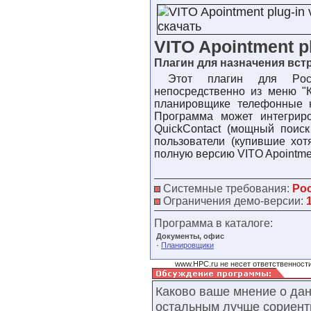
VITO Apointment pl
Плагин для назначения встр
Этот плагин для Pock
непосредственно из меню "К
планировщике телефонные н
Программа может интегриро
QuickContact (мощный поиск
пользователи (купившие хот
полную версию VITO Apointmen
Системные требования:
Poc
Ограничения демо-версии:
Программа в каталоге:
Документы, офис
·
Планировщики
www.HPC.ru не несет ответственности
Каково ваше мнение о да
остальным лучше сориент