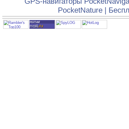
GPS-навигаторы PocketNaviga
PocketNature
|
Беспл