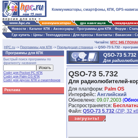
Коммуникаторы, смартфоны, КПК, GPS-навига
версия для кпк >
Новости
:
Каталог КПК
:
Аксессуары
:
Программы для КПК
:
Форум
:
Стат
Где купить
:
Цены
:
Техподдержка
:
Для прессы
:
Контакты
:
Вакансии
:
С
Читайте:
МТС 945 ГЛОНАС
HPC.ru
->
Программы для КПК
->
Предыдущая страница
->
QSO-73 5.732 - програ
Программы для КПК
QSO-73 5.732
Быстрый поиск программы по
Для радиолюбит
фрагменту названия:
QSO-73 5.732
Софт для Pocket PC КПК
Софт для Palm OS КПК
Софт для других КПК и смартфонов
Для радиолюбителей-ко
Для платформ:
Palm OS
Реклама
Интерфейс:
Английский
Обновлено:
09.07.2003
(
Обно
Распространяется:
Бесплатн
Файл:
QSO-73 5.732
(ZIP, 32 кб