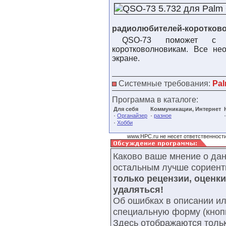
радиолюбителей-коротков
QSO-73 поможет с ор
коротковолновикам. Все н
экране.
Системные требования:
Pal
Программа в каталоге:
Для себя
Коммуникации, Интернет
·
·
Органайзер
разное
·
Хобби
www.HPC.ru не несет ответственности
Каково ваше мнение о да
остальным лучше сориент
только рецензии, оценк
удаляться!
Об ошибках в описании ил
специальную форму (кнопк
Здесь отображаются тольк