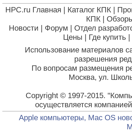
HPC.ru Главная
|
Каталог КПК
|
Про
КПК
|
Обзоры
Новости
|
Форум
|
Отдел разработ
Цены
|
Где купить
Использование материалов са
разрешения ред
По вопросам размещения р
Москва, ул. Школь
Copyright © 1997-2015. "Комп
осуществляется компание
Apple компьютеры, Mac OS нов
М