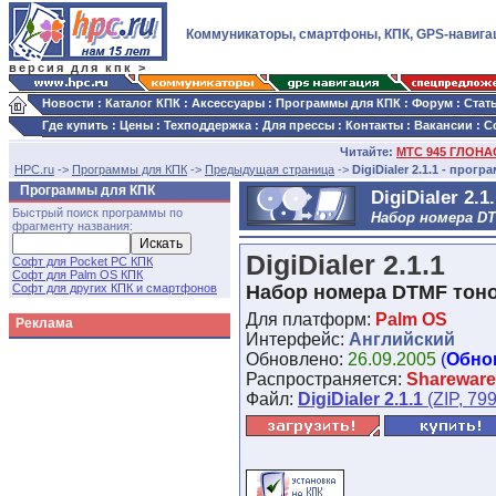
Коммуникаторы, смартфоны, КПК, GPS-навига
версия для кпк >
Новости
:
Каталог КПК
:
Аксессуары
:
Программы для КПК
:
Форум
:
Стат
Где купить
:
Цены
:
Техподдержка
:
Для прессы
:
Контакты
:
Вакансии
:
С
Читайте:
МТС 945 ГЛОНАС
HPC.ru
->
Программы для КПК
->
Предыдущая страница
->
DigiDialer 2.1.1 - прог
Программы для КПК
DigiDialer 2.1
Быстрый поиск программы по
Набор номера D
фрагменту названия:
DigiDialer 2.1.1
Софт для Pocket PC КПК
Софт для Palm OS КПК
Софт для других КПК и смартфонов
Набор номера DTMF тон
Для платформ:
Palm OS
Реклама
Интерфейс:
Английский
Обновлено:
26.09.2005
(
Обно
Распространяется:
Shareware
Файл:
DigiDialer 2.1.1
(ZIP, 799