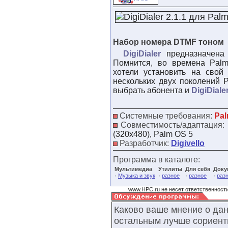
Набор номера DTMF тоном
DigiDialer
предназначена
Помнится, во времена Pal
хотели установить на свой
нескольких двух поколений 
выбрать абонента и
DigiDiale
Системные требования:
Pal
Совместимость/адаптация:
(320x480), Palm OS 5
Разработчик:
Digivello
Программа в каталоге:
Мультимедиа
Утилиты
Для себя
Доку
·
·
·
·
Музыка и звук
разное
разное
раз
www.HPC.ru не несет ответственности
Каково ваше мнение о да
остальным лучше сориент