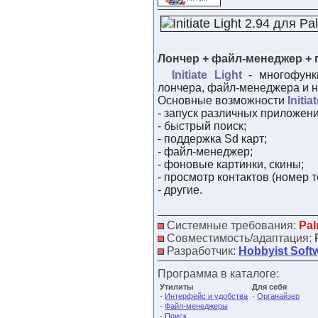
Лончер + файл-менеджер + 
Initiate Light
- многофунк
лончера, файл-менеджера и н
Основные возможности
Initia
- запуск различных приложени
- быстрый поиск;
- поддержка Sd карт;
- файл-менеджер;
- фоновые картинки, скины;
- просмотр контактов (номер те
- другие.
Системные требования:
Pal
Совместимость/адаптация:
Разработчик:
Hobbyist Soft
Программа в каталоге:
Утилиты
Для себя
·
·
Интерфейс и удобства
Органайзер
·
Файл-менеджеры
·
Поиск