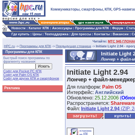
Коммуникаторы, смартфоны, КПК, GPS-навига
версия для кпк >
Новости
:
Каталог КПК
:
Аксессуары
:
Программы для КПК
:
Форум
:
Стат
Где купить
:
Цены
:
Техподдержка
:
Для прессы
:
Контакты
:
Вакансии
:
С
Читайте:
МТС 945 ГЛОНАС
HPC.ru
->
Программы для КПК
->
Предыдущая страница
->
Initiate Light 2.94 - п
Программы для КПК
Initiate Light 
Быстрый поиск программы по
Лончер + файл-м
фрагменту названия:
Initiate Light 2.94
Софт для Pocket PC КПК
Софт для Palm OS КПК
Софт для других КПК и смартфонов
Лончер + файл-менеджер
Для платформ:
Palm OS
Реклама
Интерфейс:
Английский
Обновлено:
25.12.2006
(
Обно
Распространяется:
Shareware
Файл:
Initiate Light 2.94
(ZIP, 2