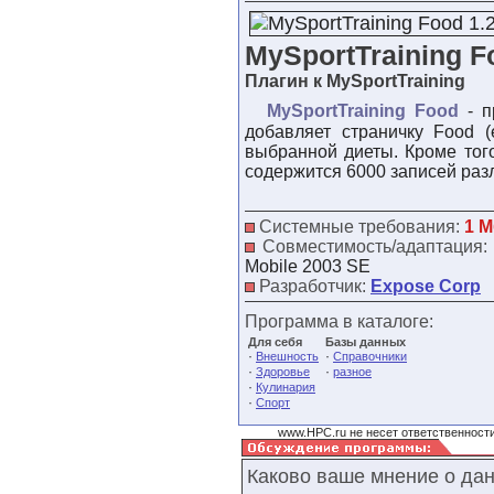
MySportTraining F
Плагин к MySportTraining
MySportTraining Food
- п
добавляет страничку Food 
выбранной диеты. Кроме тог
содержится 6000 записей раз
Системные требования:
1 М
Совместимость/адаптация
Mobile 2003 SE
Разработчик:
Expose Corp
Программа в каталоге:
Для себя
Базы данных
·
·
Внешность
Справочники
·
·
Здоровье
разное
·
Кулинария
·
Спорт
www.HPC.ru не несет ответственности
Каково ваше мнение о да