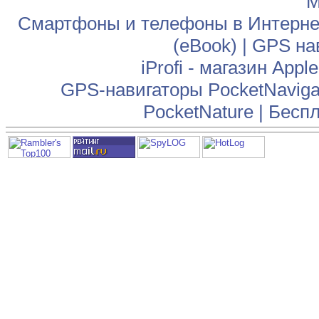
М
Смартфоны и телефоны в Интернет
(eBook)
|
GPS на
iProfi - магазин App
GPS-навигаторы PocketNaviga
PocketNature
|
Беспл