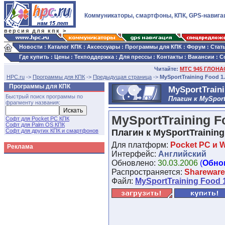
Коммуникаторы, смартфоны, КПК, GPS-навига
версия для кпк >
Новости
:
Каталог КПК
:
Аксессуары
:
Программы для КПК
:
Форум
:
Стат
Где купить
:
Цены
:
Техподдержка
:
Для прессы
:
Контакты
:
Вакансии
:
С
Читайте:
МТС 945 ГЛОНАС
HPC.ru
->
Программы для КПК
->
Предыдущая страница
->
MySportTraining Food 1
Программы для КПК
MySportTraini
Быстрый поиск программы по
Плагин к MySport
фрагменту названия:
MySportTraining F
Софт для Pocket PC КПК
Софт для Palm OS КПК
Софт для других КПК и смартфонов
Плагин к MySportTraining
Для платформ:
Pocket PC и 
Реклама
Интерфейс:
Английский
Обновлено:
30.03.2006
(
Обно
Распространяется:
Shareware
Файл:
MySportTraining Food 