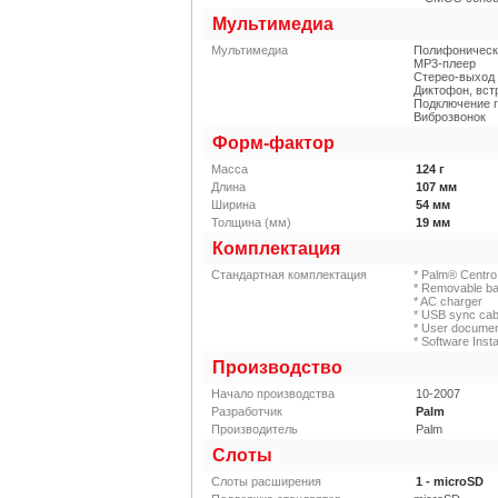
Мультимедиа
Мультимедиа
Полифоническ
MP3-плеер
Стерео-выход
Диктофон, вс
Подключение 
Виброзвонок
Форм-фактор
Масса
124
г
Длина
107
мм
Ширина
54
мм
Толщина (мм)
19
мм
Комплектация
Стандартная комплектация
* Palm® Centr
* Removable ba
* AC charger
* USB sync cab
* User documen
* Software Insta
Производство
Начало производства
10-2007
Разработчик
Palm
Производитель
Palm
Слоты
Слоты расширения
1 - microSD