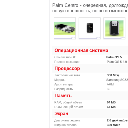
Palm Centro
- очередная, долгожд
новую внешность, но по возможнос
Операционная система
Семейство ОС
Palm OS 5
Полное название
Palm OS 5.4.9
Процессор
Тактовая частота
300
МГц
Модель
Samsung SC32
Архитектура
ARM
Разрядность
32
Память
RAM, общий объем
64
Мб
ROM, общий объем
64
Мб
Экран
Диагональ экрана
2.6
дюйма(ов
Ширина экрана
320
пикс