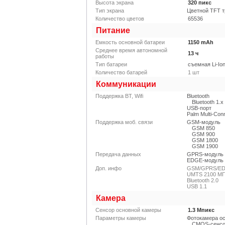
Высота экрана
320
пикс
Тип экрана
Цветной TFT 
Количество цветов
65536
Питание
Емкость основной батареи
1150
mAh
Среднее время автономной
13
ч
работы
Тип батареи
съемная Li-Io
Количество батарей
1
шт
Коммуникации
Поддержка BT, Wifi
Bluetooth
Bluetooth 1.x
USB-порт
Palm Multi-Con
Поддержка моб. связи
GSM-модуль
GSM 850
GSM 900
GSM 1800
GSM 1900
Передача данных
GPRS-модуль
EDGE-модуль
Доп. инфо
GSM/GPRS/EDG
UMTS 2100 МГ
Bluetooth 2.0
USB 1.1
Камера
Сенсор основной камеры
1.3
Мпикс
Параметры камеры
Фотокамера о
CMOS-сенс