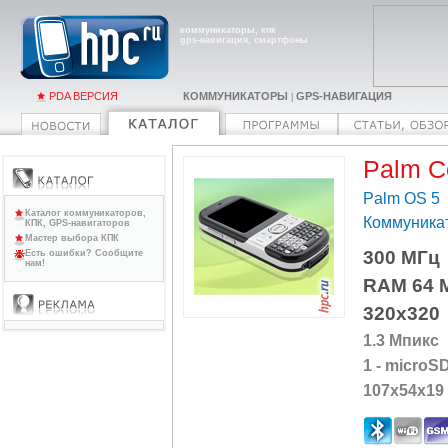
коммуникаторы, кпк
gps-навигация, смартфоны
PDA ВЕРСИЯ
КОММУНИКАТОРЫ
GPS-НАВИГАЦИЯ
|
Palm C
Palm OS 5
Каталог коммуникаторов,
Коммуника
КПК, GPS-навигаторов
Мастер выбора КПК
300 МГц
Есть ошибки? Сообщите
нам!
RAM 64 
320x320
1.3 Мпикс
1 - microS
107x54x19