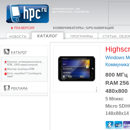
коммуникаторы, кпк
gps-навигация, смартфоны
PDA ВЕРСИЯ
КОММУНИКАТОРЫ
GPS-НАВИГАЦИЯ
|
Highsc
Windows Mo
Каталог коммуникаторов,
Коммуника
КПК, GPS-навигаторов
Мастер выбора КПК
800 МГц
Есть ошибки? Сообщите
нам!
RAM 256
480x800
5 Мпикс
Micro SDH
148x88x14