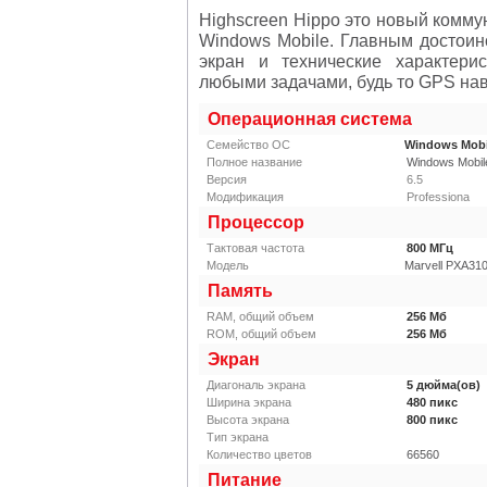
Highscreen Hippo
это новый комму
Windows Mobile. Главным достои
экран и технические характери
любыми задачами, будь то GPS нав
Операционная система
Семейство ОС
Windows Mobil
Полное название
Windows Mobile
Версия
6.5
Модификация
Professiona
Процессор
Тактовая частота
800
МГц
Модель
Marvell PXA31
Память
RAM, общий объем
256
Мб
ROM, общий объем
256
Мб
Экран
Диагональ экрана
5
дюйма(ов)
Ширина экрана
480
пикс
Высота экрана
800
пикс
Тип экрана
Количество цветов
66560
Питание