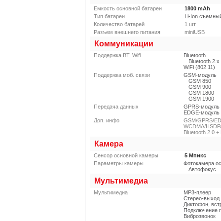
Емкость основной батареи
1800
mAh
Тип батареи
Li-Ion съемны
Количество батарей
1
шт
Разъем внешнего питания
miniUSB
Коммуникации
Поддержка BT, Wifi
Bluetooth
Bluetooth 2.x
WiFi (802.11)
Поддержка моб. связи
GSM-модуль
GSM 850
GSM 900
GSM 1800
GSM 1900
Передача данных
GPRS-модуль
EDGE-модуль
Доп. инфо
GSM/GPRS/EDG
WCDMA/HSDPA 
Bluetooth 2.0 
Камера
Сенсор основной камеры
5
Мпикс
Параметры камеры
Фотокамера о
Автофокус
Мультимедиа
Мультимедиа
MP3-плеер
Стерео-выход
Диктофон, вс
Подключение 
Виброзвонок