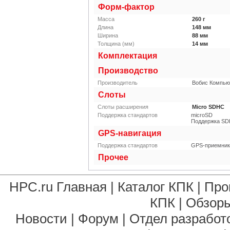
Форм-фактор
Масса
260
г
Длина
148
мм
Ширина
88
мм
Толщина (мм)
14
мм
Комплектация
Производство
Производитель
Вобис Компью
Слоты
Слоты расширения
Micro SDHC
Поддержка стандартов
microSD
Поддержка SDH
GPS-навигация
Поддержка стандартов
GPS-приемник
Прочее
HPC.ru Главная
|
Каталог КПК
|
Про
КПК
|
Обзоры
Новости
|
Форум
|
Отдел разработ