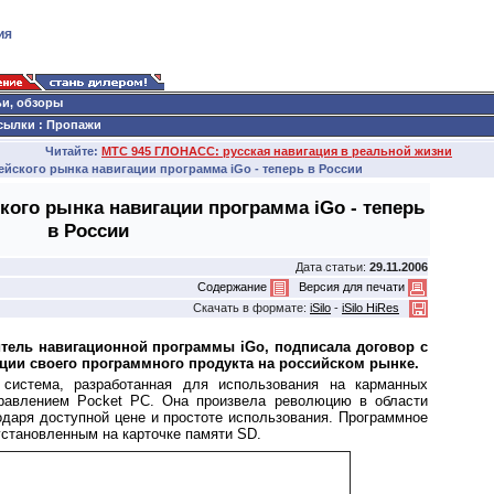
ия
ьи, обзоры
сылки
:
Пропажи
Читайте:
МТС 945 ГЛОНАСС: русская навигация в реальной жизни
йского рынка навигации программа iGo - теперь в России
кого рынка навигации программа iGo - теперь
в России
Дата статьи:
29.11.2006
Содержание
Версия для печати
Скачать в формате:
iSilo
-
iSilo HiRes
тель навигационной программы iGo, подписала договор с
ции своего программного продукта на российском рынке.
 система, разработанная для использования на карманных
равлением Pocket PC. Она произвела революцию в области
одаря доступной цене и простоте использования. Программное
установленным на карточке памяти SD.