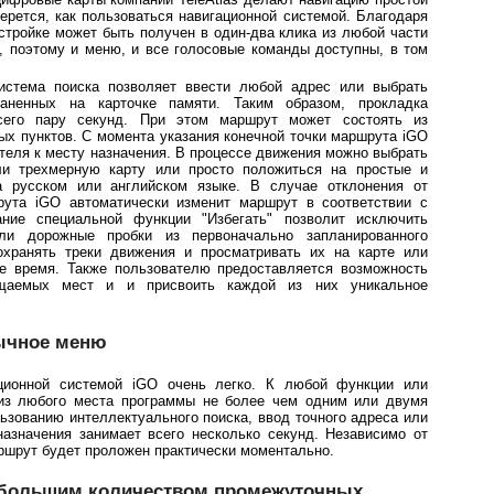
ерется, как пользоваться навигационной системой. Благодаря
стройке может быть получен в один-два клика из любой части
, поэтому и меню, и все голосовые команды доступны, в том
система поиска позволяет ввести любой адрес или выбрать
аненных на карточке памяти. Таким образом, прокладка
сего пару секунд. При этом маршрут может состоять из
ых пунктов. С момента указания конечной точки маршрута iGO
теля к месту назначения. В процессе движения можно выбрать
и трехмерную карту или просто положиться на простые и
а русском или английском языке. В случае отклонения от
рута iGO автоматически изменит маршрут в соответствии с
ание специальной функции "Избегать" позволит исключить
ли дорожные пробки из первоначально запланированного
охранять треки движения и просматривать их на карте или
е время. Также пользователю предоставляется возможность
ещаемых мест и и присвоить каждой из них уникальное
зычное меню
ационной системой iGO очень легко. К любой функции или
 из любого места программы не более чем одним или двумя
ьзованию интеллектуального поиска, ввод точного адреса или
назначения занимает всего несколько секунд. Независимо от
ршрут будет проложен практически моментально.
 большим количеством промежуточных