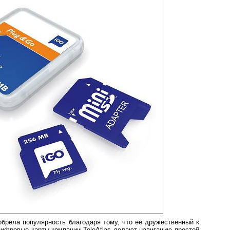
брела популярность благодаря тому, что ее дружественный к
ифровые карты компании TeleAtlas делают навигацию простой