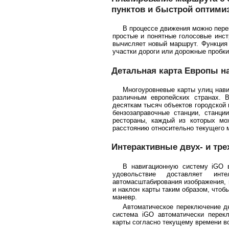
пунктов и быстрой оптими
В процессе движения можно пере
простые и понятные голосовые инст
вычисляет новый маршрут. Функция
участки дороги или дорожные пробки
Детальная карта Европы н
Многоуровневые карты улиц нави
различным европейских странах. 
десяткам тысяч объектов городской 
бензозаправочные станции, станци
рестораны, каждый из которых мо
расстоянию относительно текущего 
Интерактивные двух- и тр
В навигационную систему iGO 
удовольствие доставляет инт
автомасштабирования изображения, 
и наклон карты таким образом, чтоб
маневр.
Автоматическое переключение дн
система iGO автоматически пере
карты согласно текущему времени во