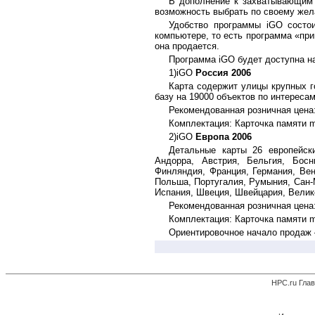
В дополнение к захватывающим 
возможность выбрать по своему жел
Удобство программы iGO состо
компьютере, то есть программа «прив
она продается.
Программа iGO будет доступна н
1)iGO
Россия 2006
Карта содержит улицы крупных г
базу на 19000 объектов по интересам
Рекомендованная розничная цена
Комплектация: Карточка памяти m
2)iGO
Европа 2006
Детальные карты 26 европейск
Андорра, Австрия, Бельгия, Босн
Финляндия, Франция, Германия, Вен
Польша, Португалия, Румыния, Сан-М
Испания, Швеция, Швейцария, Велик
Рекомендованная розничная цена
Комплектация: Карточка памяти m
Ориентировочное начало продаж –
HPC.ru Гла