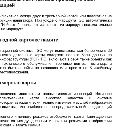
зацией
ключаться между двух и трехмерной картой или полагаться на
рукции навигатора. При уходе с маршрута iGO автоматически
 "Избегать" позволяет исключать из маршрута нежелательные
 на маршруте.
а одной карточке памяти
гационной системы iGO могут использоваться более чем в 30
Высоко детальные карты содержат полные базы данных по
инфраструктуры (POI). POI включают в себя такие объекты как
и технического обслуживания, торговые центры, гостиницы и
жно быстро найти по названию или просто по ближайшему
местоположения.
ехмерные карты
включено множеством технологических инноваций. Истинное
еллектуальная карта высокого качества и система
которая автоматически плавно изменяет масштаб изображения
ы водитель мог наиболее полно представить себе предстоящий
евного и ночного режимов отображения карты Навигационная
ключается между дневным и ночным режимами отображения
схода и заката солнца.