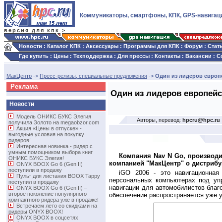
Коммуникаторы, смартфоны, КПК, GPS-навигац
версия для кпк >
Новости
:
Каталог КПК
:
Аксессуары
:
Программы для КПК
:
Форум
:
Стат
Где купить
:
Цены
:
Техподдержка
:
Для прессы
:
Контакты
:
Вакансии
:
С
МакЦентр
->
Пресс-релизы, специальные предложения
->
Один из лидеров европе
Реклама
Один из лидеров европейс
Новости
Модель ОНИКС БУКС Элегия
Авторы, перевод:
hpcru@hpc.ru
получила Золото на megaobzor.com
Акция «Цены в отпуске» -
выгодные условия на покупку
ридеров!
Интересная новинка - ридер с
умным помощником выбора книг
Компания Nav N Go, производи
ОНИКС БУКС Элегия!
компанией "МакЦентр" о дистрибу
ONYX BOOX Go 6 (Gen II)
поступили в продажу
iGO 2006 - это навигационная
Пульт для листания BOOX Tappy
персональных компьютерах под уп
поступил в продажу
навигации для автомобилистов благ
ONYX BOOX Go 6 (Gen II) –
второе поколение популярного
обеспечение распространяется уже 
компактного ридера уже в продаже!
Встречаем лето со скидками на
ридеры ONYX BOOX!
ONYX BOOX в соцсетях