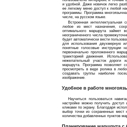
и удобной. Даже новичок легко разб
ее легкому меню доступ к любой на
программы. Программа многоязычна
числе, на русском языке.
Встроенная интеллектуальная 
любое из мест назначения, сохр
оптимального маршрута займет в
неограниченного числа промежуточн
будет автоматически вести пользова
для использования двухмерную ил
понятные голосовые инструкции н
первоначально проложенного марш
траекторией движения. Использов
нежелательный участок дороги и
маршрута. Программа позволяет с
просмотреть в виде ролика в любо
создавать группы наиболее пос
изображение.
Удобное в работе многоя
Научиться пользоваться навиг
настройке можно получить доступ
кликами по экрану. Благодаря испол
выбор точки из сохраненных мест 
количества добавленных пунктов ма
Планирование маршрута с