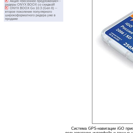
Акция «Весеннее предложение» -
ридеры ONYX BOOX со скидкой!
ONYX BOOX Go 10.3 (Gen II) -­
второе поколение популярного
широкоформатного ридера уже в
продаже
Система GPS-навигации iGO прио
пользователю интерфейс и точные ц