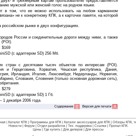
двух- и трехмерным картам прользователю предоставляется
анию мужской или женский голос на родном языке.
ит в том, что ее можно использовать на любом карманном
язана» не к конкретному КПК, а к карточке памяти, на которой
а российском рынке в двух конфигурациях.
ородов России и соединительные дороги между ними, а также
 (POI).
: $169
iniSD (с адаптером SD) 256 Мб.
их стран с десятками тысяч объектов по интересам (POI).
ия и Герцеговина, Хорватия, Чешская республика, Дания,
грия, Ирландия, Италия, Люксембург, Нидерланды, Норвегия,
арино, Словакия, Словения (только основная дорожная сеть),
обритания.
: $279
iniSD (с адаптером SD) 1 Гб.
 1 декабря 2006 года.
Содержание
Версия для печати
вная
|
Каталог КПК
|
Программы для КПК
|
Каталог аксессуаров для КПК
|
Обзоры КПК, т
Новости
|
Форум
|
Отдел разработок
|
Тех. поддержка
|
Ссылки
|
Пропал КПК
Цены
|
Где купить
|
Для дилеров
|
Для прессы