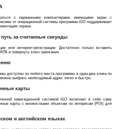
A
ваться с карманными компьютерами, имеющими экран с
висимо от операционной системы программа iGO поддерживает
риентацию экрана.
 путь за считанные секунды
ии или интернет-регистрации. Достаточно только вставить
 КПК и повернуть ключ зажигания.
меню
ммы доступны из любого места программы в один-два клика по
 можно выбрать необходимый адрес легко и быстро.
енные карты
вленной навигационной системой iGO включает в себя саму
онные карты с множествами объектам по интересам (POI) для
ском и английском языках