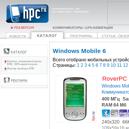
коммуникаторы, кпк
gps-навигация, смартфоны
PDA ВЕРСИЯ
КОММУНИКАТОРЫ
GPS-НАВИГАЦИЯ
|
Windows Mobile 6
Всего отобрано мобильных устройс
Каталог коммуникаторов,
Страницы:
1
2
3
4
5
6
7
8
9
10
11
12
КПК, GPS-навигаторов
Мастер выбора КПК
RoverPC
Windows Mob
Коммуникат
400 МГц
Sa
RAM 64 Мб
240x320
66
109x59x16 