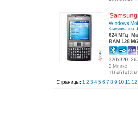
Samsung
Windows Mob
Коммуникаторы
624 МГц
Ma
RAM 128 Мб
320x320
26
2 Мпикс
116x61x13 
Страницы:
1
2
3
4
5
6
7
8
9
10
11
12