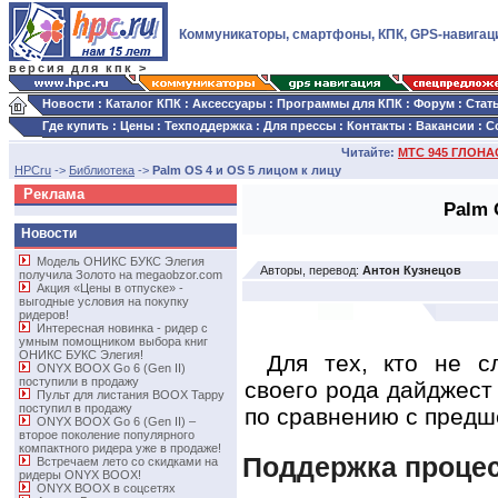
Коммуникаторы, смартфоны, КПК, GPS-навигац
версия для кпк >
Новости
:
Каталог КПК
:
Аксессуары
:
Программы для КПК
:
Форум
:
Стат
Где купить
:
Цены
:
Техподдержка
:
Для прессы
:
Контакты
:
Вакансии
:
С
Читайте:
МТС 945 ГЛОНАС
HPCru
->
Библиотека
->
Palm OS 4 и OS 5 лицом к лицу
Реклама
Palm 
Новости
Модель ОНИКС БУКС Элегия
Авторы, перевод:
Антон Кузнецов
получила Золото на megaobzor.com
Акция «Цены в отпуске» -
выгодные условия на покупку
ридеров!
Интересная новинка - ридер с
умным помощником выбора книг
ОНИКС БУКС Элегия!
Для тех, кто не с
ONYX BOOX Go 6 (Gen II)
поступили в продажу
своего рода дайджест
Пульт для листания BOOX Tappy
поступил в продажу
по сравнению с предш
ONYX BOOX Go 6 (Gen II) –
второе поколение популярного
компактного ридера уже в продаже!
Поддержка проце
Встречаем лето со скидками на
ридеры ONYX BOOX!
ONYX BOOX в соцсетях