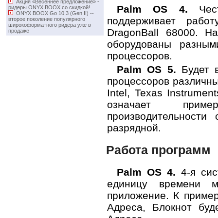
Акция «Весеннее предложение» -
Palm OS 4.
Чест
ридеры ONYX BOOX со скидкой!
ONYX BOOX Go 10.3 (Gen II) -­
поддерживает работ
второе поколение популярного
широкоформатного ридера уже в
DragonBall 68000. 
продаже
оборудованы разным
процессоров.
Palm OS 5.
Будет в
процессоров различны
Intel, Texas Instrume
означает приме
производительности
разрядной.
Работа программ
Palm OS 4.
4-я сис
единицу времени 
приложение. К пример
Адреса, Блокнот буд