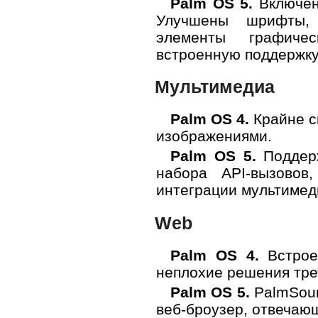
Palm OS 5.
Включен
Улучшены шрифты, 
элементы графиче
встроенную поддержку
Мультимедиа
Palm OS 4.
Крайне с
изображениями.
Palm OS 5.
Поддерж
набора API-вызовов
интеграции мультимед
Web
Palm OS 4.
Встрое
неплохие решения тре
Palm OS 5.
PalmSour
веб-броузер, отвечаю