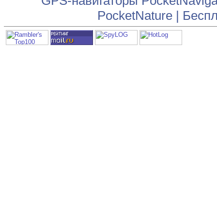
GPS-навигаторы PocketNaviga
PocketNature
|
Беспл