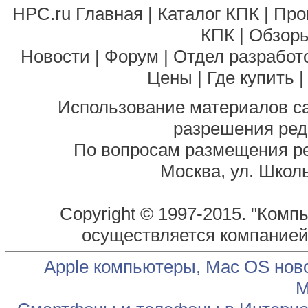
HPC.ru Главная
|
Каталог КПК
|
Про
КПК
|
Обзоры
Новости
|
Форум
|
Отдел разработ
Цены
|
Где купить
Использование материалов са
разрешения ред
По вопросам размещения р
Москва, ул. Школь
Copyright © 1997-2015. "Комп
осуществляется компание
Apple компьютеры, Mac OS нов
М