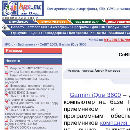
Коммуникаторы, смартфоны, КПК, GPS-навигац
версия для кпк >
Новости
:
Каталог КПК
:
Аксессуары
:
Программы для КПК
:
Форум
:
Стат
Где купить
:
Цены
:
Техподдержка
:
Для прессы
:
Контакты
:
Вакансии
:
С
Читайте:
МТС 945 ГЛОНАС
HPCru
->
Библиотека
->
CeBIT 2003: Garmin iQue 3600
Реклама
CeBI
Новости
Модель ОНИКС БУКС Элегия
Авторы, перевод:
Антон Кузнецов
получила Золото на megaobzor.com
Акция «Цены в отпуске» -
выгодные условия на покупку
ридеров!
Интересная новинка - ридер с
умным помощником выбора книг
ОНИКС БУКС Элегия!
Garmin iQue 3600
– 
ONYX BOOX Go 6 (Gen II)
поступили в продажу
компьютер на базе 
Пульт для листания BOOX Tappy
поступил в продажу
приемником и пре
ONYX BOOX Go 6 (Gen II) –
второе поколение популярного
программным обесп
компактного ридера уже в продаже!
Встречаем лето со скидками на
приемников
компания
ридеры ONYX BOOX!
ONYX BOOX в соцсетях
на рынке, выпусти