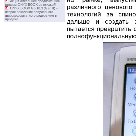
Акция «Весеннее предложение» -
ридеры ONYX BOOX со скидкой!
различного ценового
ONYX BOOX Go 10.3 (Gen II) -­
второе поколение популярного
технологий за спин
широкоформатного ридера уже в
продаже
дальше и создать з
пытается превратить 
полнофункциональную 