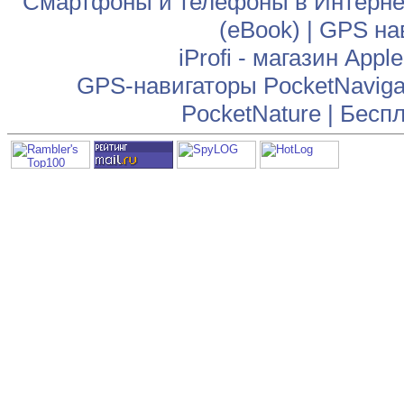
Смартфоны и телефоны в Интернет
(eBook)
|
GPS на
iProfi - магазин App
GPS-навигаторы PocketNaviga
PocketNature
|
Беспл