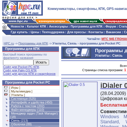
Коммуникаторы, смартфоны, КПК, GPS-навига
версия для кпк >
Новости
:
Каталог КПК
:
Аксессуары
:
Программы для КПК
:
Форум
:
Стат
Где купить
:
Цены
:
Техподдержка
:
Для прессы
:
Контакты
:
Вакансии
:
С
Читайте:
МТС 945 ГЛОНАС
HPC.ru
->
Программы для КПК
->
Утилиты, Связь - программы для Pocket PC
Программы для КПК
Программы д
Быстрый поиск программы по
Утилиты : Связь
фрагменту названия:
Всег
Софт для Pocket PC КПК
1
Страницы списка программ:
Софт для Palm OS КПК
Софт для других КПК и смартфонов
Программы для Pocket PC
iDialer 
[ Игры ]
[ Мультимедиа ]
(28.04.2009)
[ Утилиты ]
Цифровая кл
Системные
(525)
Интерфейс и удобства
(450)
Бесплатна
Работа с текстом
(202)
Файл-менеджеры
(110)
Совместимо
Менеджер задач (Task Manager)
Windows M
(18)
Связь (213)
Standard, 
Оболочки
(89)
Windows Mo