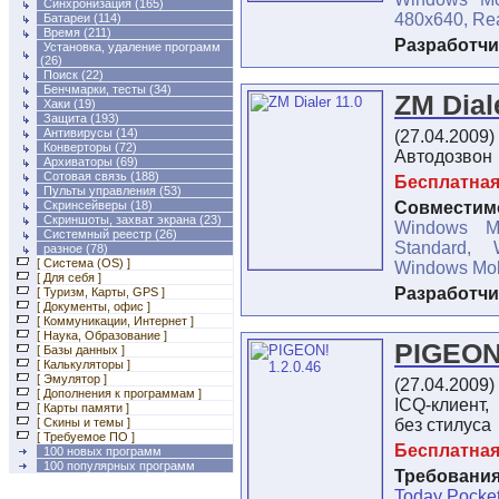
Синхронизация
(165)
480x640, R
Батареи
(114)
Время
(211)
Разработчи
Установка, удаление программ
(26)
Поиск
(22)
Бенчмарки, тесты
(34)
ZM Dial
Хаки
(19)
Защита
(193)
Антивирусы
(14)
(27.04.2009)
Конверторы
(72)
Автодозвон
Архиваторы
(69)
Сотовая связь
(188)
Бесплатна
Пульты управления
(53)
Скринсейверы
(18)
Совместимо
Скриншоты, захват экрана
(23)
Windows M
Системный реестр
(26)
Standard, 
разное
(78)
[ Система (OS) ]
Windows Mobi
[ Для себя ]
Разработчи
[ Туризм, Карты, GPS ]
[ Документы, офис ]
[ Коммуникации, Интернет ]
[ Наука, Образование ]
PIGEON!
[ Базы данных ]
[ Калькуляторы ]
[ Эмулятор ]
(27.04.2009)
[ Дополнения к программам ]
ICQ-клиент
[ Карты памяти ]
[ Скины и темы ]
без стилуса
[ Требуемое ПО ]
Бесплатна
100 новых программ
100 популярных программ
Требования
Today Pocke