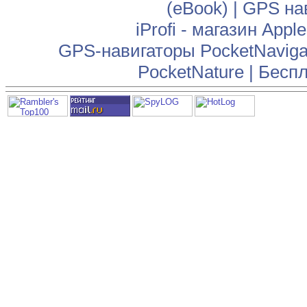
(eBook)
|
GPS на
iProfi - магазин App
GPS-навигаторы PocketNaviga
PocketNature
|
Беспл