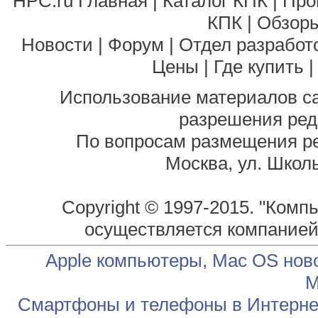
HPC.ru Главная
|
Каталог КПК
|
Про
КПК
|
Обзоры
Новости
|
Форум
|
Отдел разработ
Цены
|
Где купить
Использование материалов са
разрешения ред
По вопросам размещения р
Москва, ул. Школь
Copyright © 1997-2015. "Комп
осуществляется компание
Apple компьютеры, Mac OS нов
М
Смартфоны и телефоны в Интернет