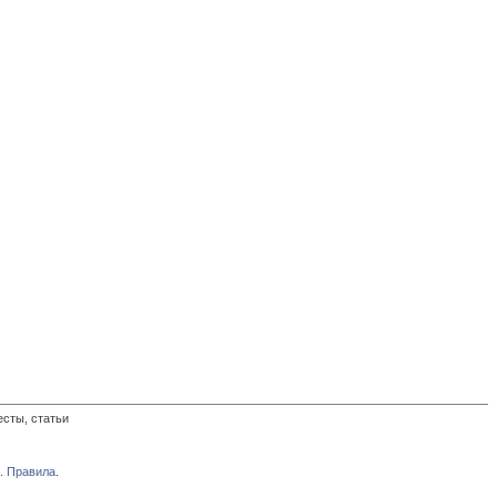
есты, статьи
.
Правила
.