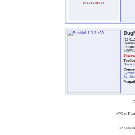
BugM
(16.01.
Оригин
голос
3650/7
Sharew
Требо
Nokia s
Совмес
Symbia
Symbian
Разраб
С
HPC.ru Гла
Использов