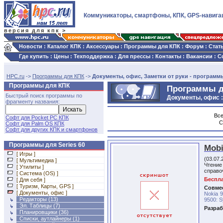
Коммуникаторы, смартфоны, КПК, GPS-навига
версия для кпк >
Новости
:
Каталог КПК
:
Аксессуары
:
Программы для КПК
:
Форум
:
Стат
Где купить
:
Цены
:
Техподдержка
:
Для прессы
:
Контакты
:
Вакансии
:
С
HPC.ru
->
Программы для КПК
->
Документы, офис, Заметки от руки - программы
Программы для КПК
Программы дл
Быстрый поиск программы по
Документы, офис :
фрагменту названия:
Все
Софт для Pocket PC КПК
С
Софт для Palm OS КПК
Софт для других КПК и смартфонов
Программы для Series 60
Mobi
[ Игры ]
(03.07.
[ Мультимедиа ]
Чтение
[ Утилиты ]
справо
[ Система (OS) ]
Беспла
[ Для себя ]
[ Туризм, Карты, GPS ]
Совмес
[ Документы, офис ]
Nokia 9
Редакторы
(13)
9500: S
Эл. Таблицы
(7)
Разраб
Планировщики
(36)
Списки, аутлайнеры
(1)