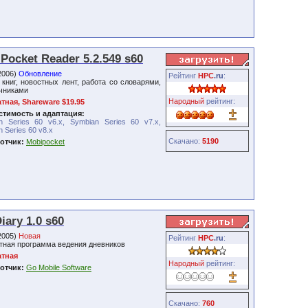
Pocket Reader 5.2.549 s60
2006)
Обновление
Рейтинг
HPC
.ru
:
 книг, новостных лент, работа со словарями,
чниками
Народный
рейтинг:
тная, Shareware $19.95
тимость и адаптация:
n Series 60 v6.x, Symbian Series 60 v7.x,
 Series 60 v8.x
Скачано:
5190
отчик:
Mobipocket
iary 1.0 s60
2005)
Новая
Рейтинг
HPC
.ru
:
тная программа ведения дневников
атная
Народный
рейтинг:
отчик:
Go Mobile Software
Скачано:
760