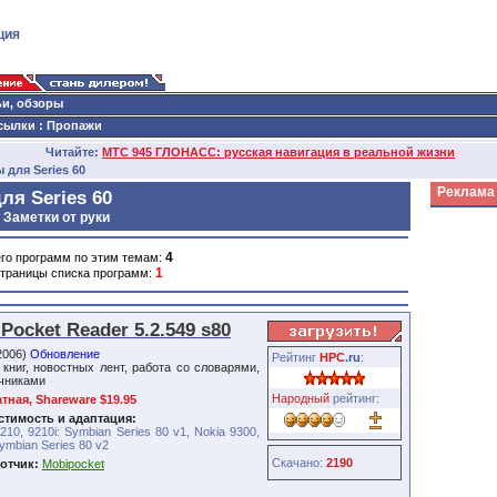
ция
ьи, обзоры
сылки
:
Пропажи
Читайте:
МТС 945 ГЛОНАСС: русская навигация в реальной жизни
 для Series 60
Реклама
я Series 60
 Заметки от руки
4
го программ по этим темам:
1
траницы списка программ:
Pocket Reader 5.2.549 s80
2006)
Обновление
Рейтинг
HPC
.ru
:
 книг, новостных лент, работа со словарями,
чниками
Народный
рейтинг:
тная, Shareware $19.95
тимость и адаптация:
210, 9210i: Symbian Series 80 v1, Nokia 9300,
ymbian Series 80 v2
Скачано:
2190
отчик:
Mobipocket