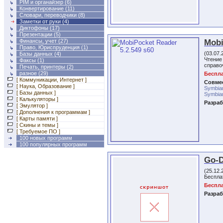
PIM и органайзер
(6)
Конвертирование
(11)
Словари, переводчики
(8)
Заметки от руки (4)
Диктофоны
(17)
Презентации
(5)
Mobi
Финансы, учет
(27)
Право, Юриспруденция
(1)
(03.07.
Базы данных
(4)
Чтение
Факсы
(1)
справо
Печать, принтеры
(2)
разное
(29)
Беспла
[ Коммуникации, Интернет ]
Совмес
[ Наука, Образование ]
Symbia
[ Базы данных ]
Symbian
[ Калькуляторы ]
Разраб
[ Эмулятор ]
[ Дополнения к программам ]
[ Карты памяти ]
[ Скины и темы ]
[ Требуемое ПО ]
100 новых программ
100 популярных программ
Go-D
(25.12.
Беспла
Беспл
Разраб