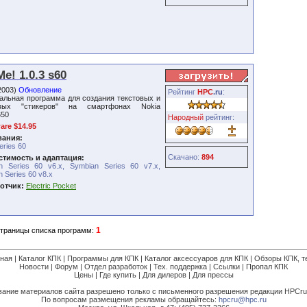
e! 1.0.3 s60
2003)
Обновление
Рейтинг
HPC
.ru
:
альная программа для создания текстовых и
овых "стикеров" на смартфонах Nokia
650
Народный
рейтинг:
are $14.95
вания:
eries 60
Скачано:
894
тимость и адаптация:
n Series 60 v6.x, Symbian Series 60 v7.x,
 Series 60 v8.x
отчик:
Electric Pocket
1
траницы списка программ:
вная
|
Каталог КПК
|
Программы для КПК
|
Каталог аксессуаров для КПК
|
Обзоры КПК, т
Новости
|
Форум
|
Отдел разработок
|
Тех. поддержка
|
Ссылки
|
Пропал КПК
Цены
|
Где купить
|
Для дилеров
|
Для прессы
ание материалов сайта разрешено только с письменного разрешения редакции HPCru
По вопросам размещения рекламы обращайтесь:
hpcru@hpc.ru