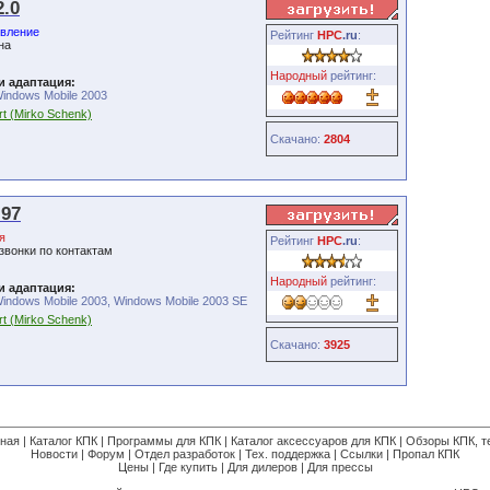
2.0
вление
Рейтинг
HPC
.ru
:
на
Народный
рейтинг:
и адаптация:
Windows Mobile 2003
t (Mirko Schenk)
Скачано:
2804
.97
я
Рейтинг
HPC
.ru
:
вонки по контактам
Народный
рейтинг:
и адаптация:
indows Mobile 2003, Windows Mobile 2003 SE
t (Mirko Schenk)
Скачано:
3925
вная
|
Каталог КПК
|
Программы для КПК
|
Каталог аксессуаров для КПК
|
Обзоры КПК, т
Новости
|
Форум
|
Отдел разработок
|
Тех. поддержка
|
Ссылки
|
Пропал КПК
Цены
|
Где купить
|
Для дилеров
|
Для прессы