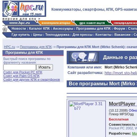
Коммуникаторы, смартфоны, КПК, GPS-навига
версия для кпк >
Новости
:
Каталог КПК
:
Аксессуары
:
Программы для КПК
:
Форум
:
Стат
Где купить
:
Цены
:
Техподдержка
:
Для прессы
:
Контакты
:
Вакансии
:
С
HPC.ru
->
Программы для КПК
->
Программы для КПК Mort (Mirko Schenk): скачат
Программы для КПК
Данные о раз
Быстрый поиск программы по
фрагменту названия:
Компания или имя:
Mort (Mirko Schen
Софт для Pocket PC КПК
Сайт разработчика:
http://mort.sto-heli
Софт для Palm OS КПК
Софт для других КПК и смартфонов
Все программы Mort (Mirko 
MortPlayer 
(10.12.2008)
Обно
Плеер MP3/Ogg
Бесплатная
Совместимость 
Pocket PC 2002, W
Разработчик:
Mor