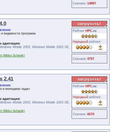
Скачано:
14897
4.0
вление
Рейтинг
HPC
.ru
:
и и видимости программ
Народный
рейтинг:
и адаптация:
Windows Mobile 2003, Windows Mobile 2003 SE,
t (Mirko Schenk)
Скачано:
4757
s 2.41
вление
Рейтинг
HPC
.ru
:
ю и менеджер задач
Народный
рейтинг:
и адаптация:
Windows Mobile 2003, Windows Mobile 2003 SE,
t (Mirko Schenk)
Скачано:
6570