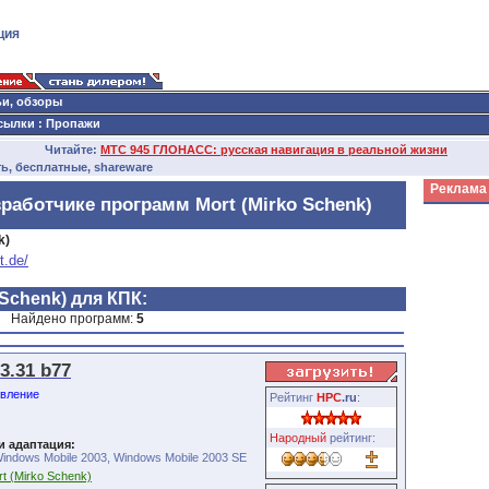
ция
ьи, обзоры
сылки
:
Пропажи
Читайте:
МТС 945 ГЛОНАСС: русская навигация в реальной жизни
ь, бесплатные, shareware
Реклама
работчике программ Mort (Mirko Schenk)
k)
t.de/
Schenk) для КПК:
Найдено программ:
5
3.31 b77
вление
Рейтинг
HPC
.ru
:
Народный
рейтинг:
и адаптация:
indows Mobile 2003, Windows Mobile 2003 SE
t (Mirko Schenk)