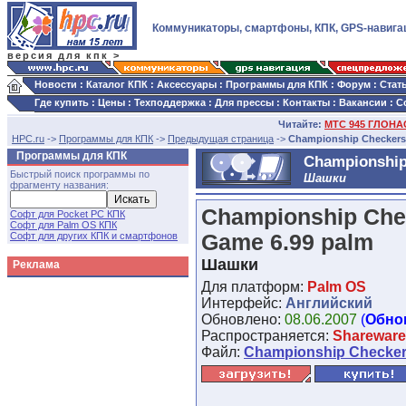
Коммуникаторы, смартфоны, КПК, GPS-навига
версия для кпк >
Новости
:
Каталог КПК
:
Аксессуары
:
Программы для КПК
:
Форум
:
Стат
Где купить
:
Цены
:
Техподдержка
:
Для прессы
:
Контакты
:
Вакансии
:
С
Читайте:
МТС 945 ГЛОНАС
HPC.ru
->
Программы для КПК
->
Предыдущая страница
->
Championship Checkers
Программы для КПК
Championship
Быстрый поиск программы по
Шашки
фрагменту названия:
Championship Che
Софт для Pocket PC КПК
Софт для Palm OS КПК
Софт для других КПК и смартфонов
Game 6.99 palm
Шашки
Реклама
Для платформ:
Palm OS
Интерфейс:
Английский
Обновлено:
08.06.2007
(
Обно
Распространяется:
Shareware
Файл:
Championship Checker