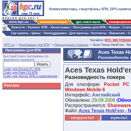
Коммуникаторы, смартфоны, КПК, GPS-навига
версия для кпк >
Новости
:
Каталог КПК
:
Аксессуары
:
Программы для КПК
:
Форум
:
Стат
Где купить
:
Цены
:
Техподдержка
:
Для прессы
:
Контакты
:
Вакансии
:
С
Читайте:
МТС 945 ГЛОНАС
HPC.ru
->
Программы для КПК
->
Предыдущая страница
->
Aces Texas Hold'em - No
Программы для КПК
Aces Texas Ho
Быстрый поиск программы по
Разновидность 
фрагменту названия:
Aces Texas Hold'em
Софт для Pocket PC КПК
Софт для Palm OS КПК
Софт для других КПК и смартфонов
Разновидность покера
Для платформ:
Pocket PC
Реклама
Windows Mobile 6
Интерфейс:
Английский
Обновлено:
29.09.2008
(
Обно
Распространяется:
Shareware
Файл:
Aces Texas Hold'em - No