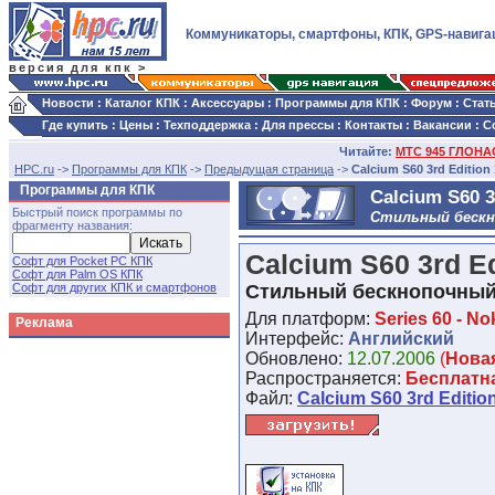
Коммуникаторы, смартфоны, КПК, GPS-навига
версия для кпк >
Новости
:
Каталог КПК
:
Аксессуары
:
Программы для КПК
:
Форум
:
Стат
Где купить
:
Цены
:
Техподдержка
:
Для прессы
:
Контакты
:
Вакансии
:
С
Читайте:
МТС 945 ГЛОНАС
HPC.ru
->
Программы для КПК
->
Предыдущая страница
->
Calcium S60 3rd Edition 
Программы для КПК
Calcium S60 3
Быстрый поиск программы по
Стильный бескн
фрагменту названия:
Calcium S60 3rd Ed
Софт для Pocket PC КПК
Софт для Palm OS КПК
Софт для других КПК и смартфонов
Стильный бескнопочный
Для платформ:
Series 60 - Nok
Реклама
Интерфейс:
Английский
Обновлено:
12.07.2006
(
Нова
Распространяется:
Бесплатн
Файл:
Calcium S60 3rd Edition