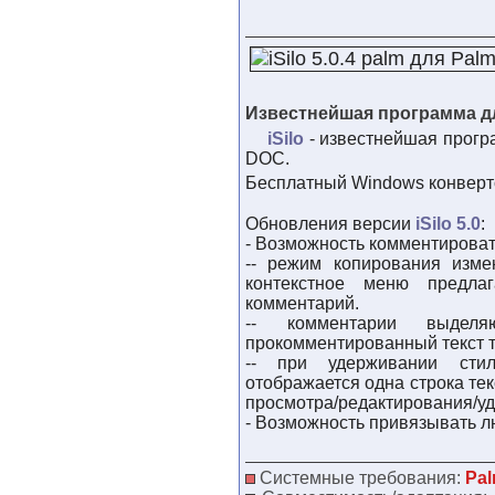
Известнейшая программа д
iSilo
- известнейшая програ
DOC.
Бесплатный Windows конвер
Обновления версии
iSilo 5.0
:
- Возможность комментироват
-- режим копирования изм
контекстное меню предла
комментарий.
-- комментарии выде
прокомментированный текст 
-- при удерживании стил
отображается одна строка те
просмотра/редактирования/у
- Возможность привязывать 
Системные требования:
Pal