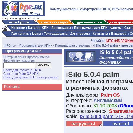
Коммуникаторы, смартфоны, КПК, GPS-навига
версия для кпк >
Новости
:
Каталог КПК
:
Аксессуары
:
Программы для КПК
:
Форум
:
Стат
Где купить
:
Цены
:
Техподдержка
:
Для прессы
:
Контакты
:
Вакансии
:
С
Читайте:
МТС 945 ГЛОНАС
HPC.ru
->
Программы для КПК
->
Предыдущая страница
->
iSilo 5.0.4 palm - прог
Программы для КПК
iSilo 5.0.4 pa
Быстрый поиск программы по
Известнейшая п
фрагменту названия:
форматах
Софт для Pocket PC КПК
iSilo 5.0.4 palm
Софт для Palm OS КПК
Софт для других КПК и смартфонов
Известнейшая программа
Реклама
в различных форматах
Для платформ:
Palm OS
Интерфейс:
Английский
Обновлено:
31.10.2008
(
Обно
Распространяется:
Shareware
Файл:
iSilo 5.0.4 palm
(ZIP, 379