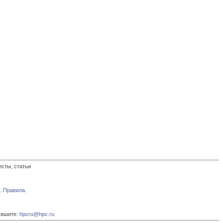
есты, статьи
.
Правила
.
Пишите:
hpcru@hpc.ru