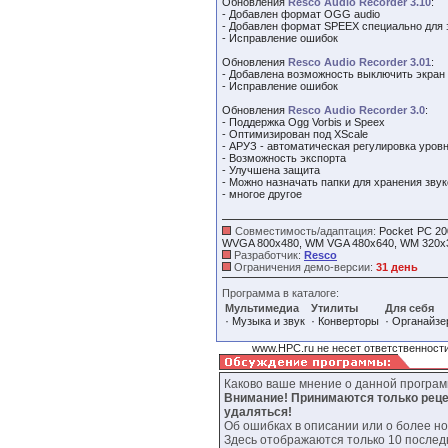
Обновления
Resco Audio Recorder 3.10
:
- Добавлен формат OGG audio
- Добавлен формат SPEEX специально для 
- Исправление ошибок
Обновления
Resco Audio Recorder 3.01
:
- Добавлена возможность выключить экран
- Исправление ошибок
Обновления
Resco Audio Recorder 3.0
:
- Поддержка Ogg Vorbis и Speex
- Оптимизирован под XScale
- АРУЗ - автоматическая регулировка уров
- Возможность экспорта
- Улучшена защита
- Можно назначать папки для хранения зву
- многое другое
Совместимость/адаптация:
Pocket PC 20
WVGA 800x480, WM VGA 480x640, WM 320x
Разработчик:
Resco
Ограничения демо-версии:
31 день
Программа в каталоге:
Мультимедиа
Утилиты
Для себя
·
·
·
Музыка и звук
Конверторы
Органайзе
www.HPC.ru не несет ответственности
Каково ваше мнение о данной програ
Внимание! Принимаются только реце
удаляться!
Об ошибках в описании или о более н
Здесь отображаются только 10 послед