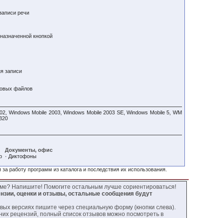
записи речи
 назначенной кнопкой
ня записи
ковых файлов
02, Windows Mobile 2003, Windows Mobile 2003 SE, Windows Mobile 5, WM
320
Документы, офис
·
р
Диктофоны
 за работу программ из каталога и последствия их использования.
мме? Напишите! Помогите остальным лучше сориентироваться!
нзии, оценки и отзывы, остальные сообщения будут
овых версиях пишите через специальную форму (кнопки слева).
них рецензий, полный список отзывов можно посмотреть в