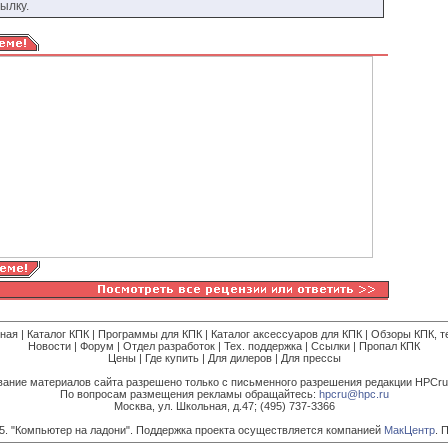
ылку.
вная
|
Каталог КПК
|
Программы для КПК
|
Каталог аксессуаров для КПК
|
Обзоры КПК, т
Новости
|
Форум
|
Отдел разработок
|
Тех. поддержка
|
Ссылки
|
Пропал КПК
Цены
|
Где купить
|
Для дилеров
|
Для прессы
ание материалов сайта разрешено только с письменного разрешения редакции HPCru
По вопросам размещения рекламы обращайтесь:
hpcru@hpc.ru
Москва, ул. Школьная, д.47; (495) 737-3366
15. "Компьютер на ладони". Поддержка проекта осуществляется компанией
МакЦентр
. 