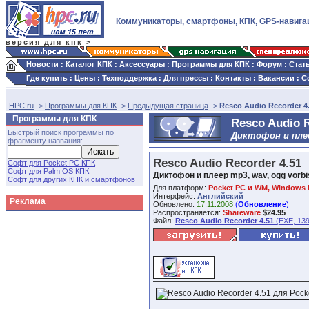
Коммуникаторы, смартфоны, КПК, GPS-навига
версия для кпк >
Новости
:
Каталог КПК
:
Аксессуары
:
Программы для КПК
:
Форум
:
Стат
Где купить
:
Цены
:
Техподдержка
:
Для прессы
:
Контакты
:
Вакансии
:
С
HPC.ru
->
Программы для КПК
->
Предыдущая страница
->
Resco Audio Recorder 4
Программы для КПК
Resco Audio R
Быстрый поиск программы по
Диктофон и плеер
фрагменту названия:
Resco Audio Recorder 4.51
Софт для Pocket PC КПК
Софт для Palm OS КПК
Диктофон и плеер mp3, wav, ogg vorbis
Софт для других КПК и смартфонов
Для платформ:
Pocket PC и WM, Windows 
Интерфейс:
Английский
Реклама
Обновлено:
17.11.2008
(
Обновление
)
Распространяется:
Shareware
$24.95
Файл:
Resco Audio Recorder 4.51
(EXE, 139