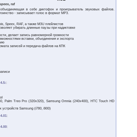
peex, raf
объединяющая в себе диктофон и проигрыватель звуковых файлов.
тоинство - записывает голос в формат MP3.
s, Speex, RAF, а также M3U плейлистов
позволяет убирать длинные паузы при надиктовке
ости, делает запись равномерной громкости
зможностями вставки, объединения и экспорта
нию
ормата записей и передача файлов на КПК
записи
4.5:
:
ol
0, Palm Treo Pro (320x320), Samsung Omnia (240x400), HTC Touch HD
 устройств Samsung (i780, i900)
4.01
:
4.00
: