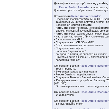
Диктофон и плеер mp3, wav, ogg vorbis, s
Resco Audio Recorder
- программа, 
Довольно проста в обращении. Главное дос
Возможности
Resco Audio Recorder
:
- Поддержка форматов WAV, MP3, OGG Vorbi
- Технология VAS (voice activated system) 
- Бережно относится к памяти
- Автоматический контроль исходной громк
- Довольно мощный звуковой редактор с во
- Автоматическая запись звука по расписа
- Часть для настольного ПК - изменение ф
- Запись голоса в MP3
- Поддержка карт CF, SD и MMC
- Голосовая активация системы записи
- Поддержка микрофона
- Запись в "одно касание"
- Контроль с помощью аппаратных кнопок
- Звуковые сигналы записи и прекращения 
- поддержка "скинов"
Обновления версии
Resco Audio Recorder 
- Touch прокрутка
- Буквенная панель для навигации
- Режим Details с подробностями
- Поддержка Bluetooth Stereo Headsets Contr
- Поддержка новых устройств Samsung i78
(480x800)
- Оптимизирована запись звонков для новых
Обновления версии
Resco Audio Recorder 
- Фильтр шумов
Обновления версии
Resco Audio Recorder 
- Запись одной кнопкой