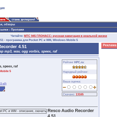
ция
ьи, обзоры
сылки
:
Пропажи
Читайте:
МТС 945 ГЛОНАСС: русская навигация в реальной жизни
.51 - программа для Pocket PC и WM, Windows Mobile 5
Реклама
ecorder 4.51
 mp3, wav, ogg vorbis, speex, raf
Рейтинг
HPC.ru
:
, speex, raf
Mobile 5
Народный рейтинг:
Ваша оценка:
3 кб)
Скачано:
13165
Resco Audio Recorder
4.51