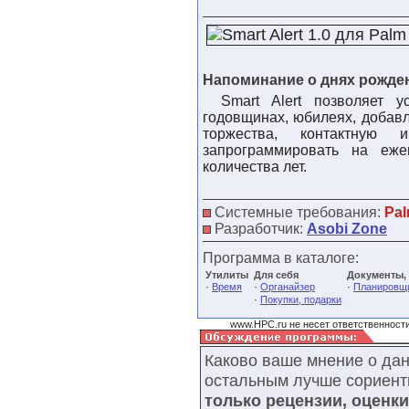
Напоминание о днях рожде
Smart Alert позволяет 
годовщинах, юбилеях, добавл
торжества, контактную
запрограммировать на еже
количества лет.
Системные требования:
Pal
Разработчик:
Asobi Zone
Программа в каталоге:
Утилиты
Для себя
Документы,
·
·
·
Время
Органайзер
Планировщ
·
Покупки, подарки
www.HPC.ru не несет ответственности
Каково ваше мнение о да
остальным лучше сориент
только рецензии, оценк