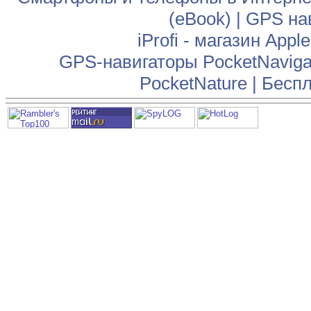
(eBook)
|
GPS на
iProfi - магазин App
GPS-навигаторы PocketNaviga
PocketNature
|
Беспл