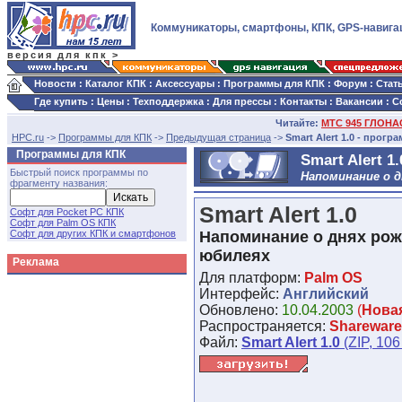
Коммуникаторы, смартфоны, КПК, GPS-навига
версия для кпк >
Новости
:
Каталог КПК
:
Аксессуары
:
Программы для КПК
:
Форум
:
Стат
Где купить
:
Цены
:
Техподдержка
:
Для прессы
:
Контакты
:
Вакансии
:
С
Читайте:
МТС 945 ГЛОНАС
HPC.ru
->
Программы для КПК
->
Предыдущая страница
->
Smart Alert 1.0 - прогр
Программы для КПК
Smart Alert 1.
Быстрый поиск программы по
Напоминание о д
фрагменту названия:
Smart Alert 1.0
Софт для Pocket PC КПК
Софт для Palm OS КПК
Софт для других КПК и смартфонов
Напоминание о днях рож
юбилеях
Реклама
Для платформ:
Palm OS
Интерфейс:
Английский
Обновлено:
10.04.2003
(
Нова
Распространяется:
Shareware
Файл:
Smart Alert 1.0
(ZIP, 106