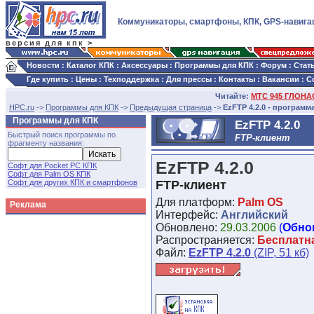
Коммуникаторы, смартфоны, КПК, GPS-навига
версия для кпк >
Новости
:
Каталог КПК
:
Аксессуары
:
Программы для КПК
:
Форум
:
Стат
Где купить
:
Цены
:
Техподдержка
:
Для прессы
:
Контакты
:
Вакансии
:
С
Читайте:
МТС 945 ГЛОНАС
HPC.ru
->
Программы для КПК
->
Предыдущая страница
->
EzFTP 4.2.0 - программ
Программы для КПК
EzFTP 4.2.0
Быстрый поиск программы по
FTP-клиент
фрагменту названия:
EzFTP 4.2.0
Софт для Pocket PC КПК
Софт для Palm OS КПК
Софт для других КПК и смартфонов
FTP-клиент
Для платформ:
Palm OS
Реклама
Интерфейс:
Английский
Обновлено:
29.03.2006
(
Обно
Распространяется:
Бесплатн
Файл:
EzFTP 4.2.0
(ZIP, 51 кб)