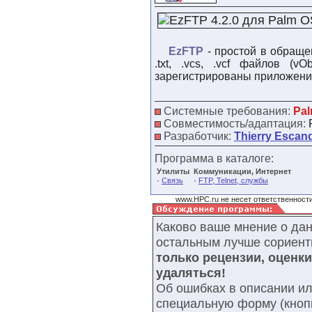
EzFTP
- простой в обраще
.txt, .vcs, .vcf файлов (
зарегистрированы приложени
Системные требования:
Pal
Совместимость/адаптация:
Разработчик:
Thierry Escand
Программа в каталоге:
Утилиты
Коммуникации, Интернет
·
·
Связь
FTP, Telnet, службы
www.HPC.ru не несет ответственности
Каково ваше мнение о да
остальным лучше сориент
только рецензии, оценк
удаляться!
Об ошибках в описании ил
специальную форму (кнопк