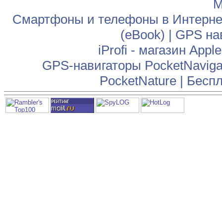
М
Смартфоны и телефоны в Интернет
(eBook)
|
GPS на
iProfi - магазин App
GPS-навигаторы PocketNaviga
PocketNature
|
Беспл