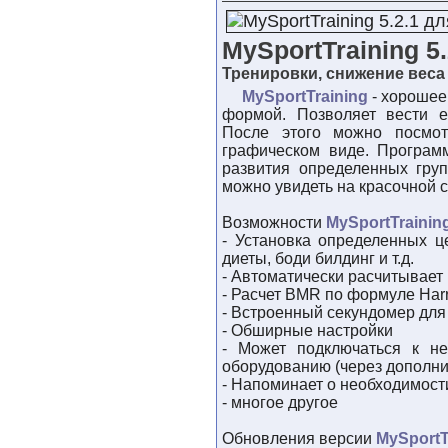
MySportTraining 5.
Тренировки, снижение веса
MySportTraining
- хорошее 
формой. Позволяет вести е
После этого можно посмот
графическом виде. Програм
развития определенных гру
можно увидеть на красочной 
Возможности
MySportTrainin
- Установка определенных ц
диеты, боди билдинг и т.д.
- Автоматически расчитывает
- Расчет BMR по формуле Harr
- Встроенный секундомер дл
- Обширные настройки
- Может подключаться к н
оборудованию (через дополн
- Напоминает о необходимости
- многое другое
Обновления версии
MySportTr