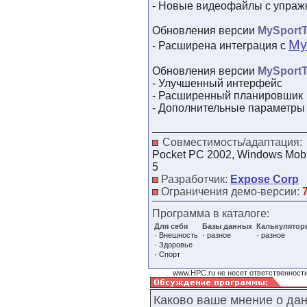
- Новые видеофайлы с упра
Обновления версии
MySportT
My
- Расширена интеграция с
Обновления версии
MySportT
- Улучшенный интерфейс
- Расширенный планировшик
- Дополнительные параметры
Совместимость/адаптация:
Pocket PC 2002, Windows Mobi
5
Разработчик:
Expose Corp
Ограничения демо-версии:
Программа в каталоге:
Для себя
Базы данных
Калькулятор
·
·
·
Внешность
разное
разное
·
Здоровье
·
Спорт
www.HPC.ru не несет ответственности
Каково ваше мнение о да