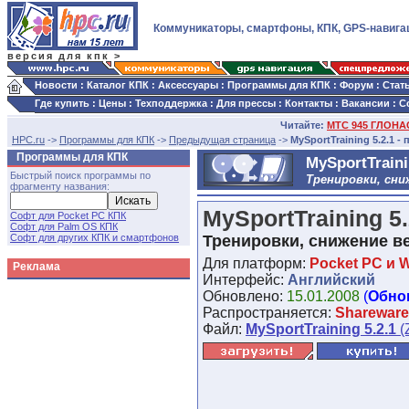
Коммуникаторы, смартфоны, КПК, GPS-навига
версия для кпк >
Новости
:
Каталог КПК
:
Аксессуары
:
Программы для КПК
:
Форум
:
Стат
Где купить
:
Цены
:
Техподдержка
:
Для прессы
:
Контакты
:
Вакансии
:
С
Читайте:
МТС 945 ГЛОНАС
HPC.ru
->
Программы для КПК
->
Предыдущая страница
->
MySportTraining 5.2.1 
Программы для КПК
MySportTraini
Быстрый поиск программы по
Тренировки, сни
фрагменту названия:
MySportTraining 5.
Софт для Pocket PC КПК
Софт для Palm OS КПК
Софт для других КПК и смартфонов
Тренировки, снижение в
Для платформ:
Pocket PC и 
Реклама
Интерфейс:
Английский
Обновлено:
15.01.2008
(
Обно
Распространяется:
Shareware
Файл:
MySportTraining 5.2.1
(