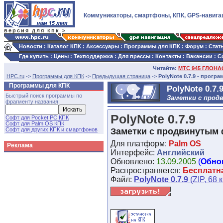
Коммуникаторы, смартфоны, КПК, GPS-навига
версия для кпк >
Новости
:
Каталог КПК
:
Аксессуары
:
Программы для КПК
:
Форум
:
Стат
Где купить
:
Цены
:
Техподдержка
:
Для прессы
:
Контакты
:
Вакансии
:
С
Читайте:
МТС 945 ГЛОНАС
HPC.ru
->
Программы для КПК
->
Предыдущая страница
->
PolyNote 0.7.9 - прогр
Программы для КПК
PolyNote 0.7.
Быстрый поиск программы по
Заметки с прод
фрагменту названия:
PolyNote 0.7.9
Софт для Pocket PC КПК
Софт для Palm OS КПК
Софт для других КПК и смартфонов
Заметки с продвинутым
Для платформ:
Palm OS
Реклама
Интерфейс:
Английский
Обновлено:
13.09.2005
(
Обно
Распространяется:
Бесплатн
Файл:
PolyNote 0.7.9
(ZIP, 68 к