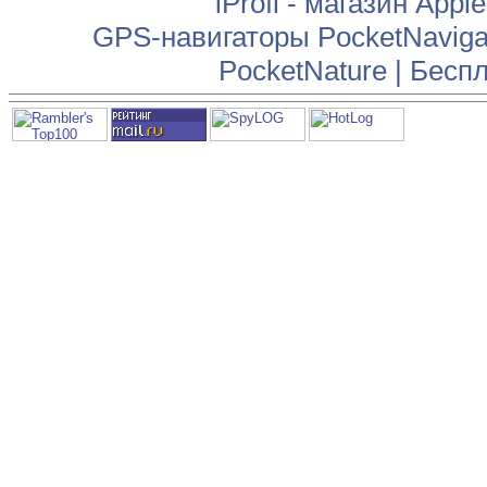
iProfi - магазин App
GPS-навигаторы PocketNaviga
PocketNature
|
Беспл