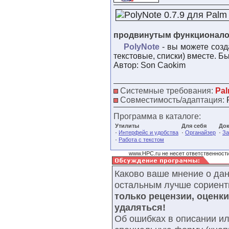
продвинутым функционал
PolyNote
- вы можете созда
текстовые, списки) вместе. Б
Автор: Son Caokim
Системные требования:
Pal
Совместимость/адаптация:
Программа в каталоге:
Утилиты
Для себя
Док
·
·
·
Интерфейс и удобства
Органайзер
За
·
Работа с текстом
www.HPC.ru не несет ответственности
Каково ваше мнение о да
остальным лучше сориент
только рецензии, оценк
удаляться!
Об ошибках в описании ил