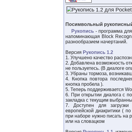
Посимвольный рукописный 
Рукопись
- программа для
напоминающая Block Recogni
разнообразием начертаний.
Версия
Рукопись 1.2
1. Улучшено качество распоз
2. Добавлена возможность от
не пользуетесь. (В диалоге оп
3. Убраны тормоза, возникавш
4. Кнопка повтора последн
кнопка пробела ).
5. Теперь поддерживается Wor
6. При открытии диалога с п
закладка с текущим выбранн
7. Доступен для загрузки
европейской диакритики ( по
при наборе нужно писать на 
или на словацком
Версия
Рукопись 1.1
, измене