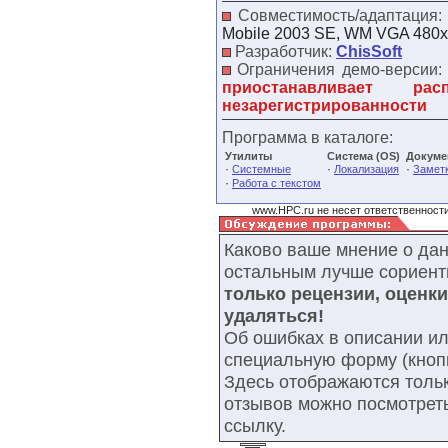
Совместимость/адаптация
Mobile 2003 SE, WM VGA 480x
Разработчик:
ChisSoft
Ограничения демо-версии
приостанавливает р
незарегистрированности
Программа в каталоге:
Утилиты
Система (OS)
Докуме
·
·
·
Системные
Локализация
Заметк
·
Работа с текстом
www.HPC.ru не несет ответственности
Каково ваше мнение о да
остальным лучше сориент
только рецензии, оценк
удаляться!
Об ошибках в описании ил
специальную форму (кнопк
Здесь отображаются тольк
отзывов можно посмотрет
ссылку.