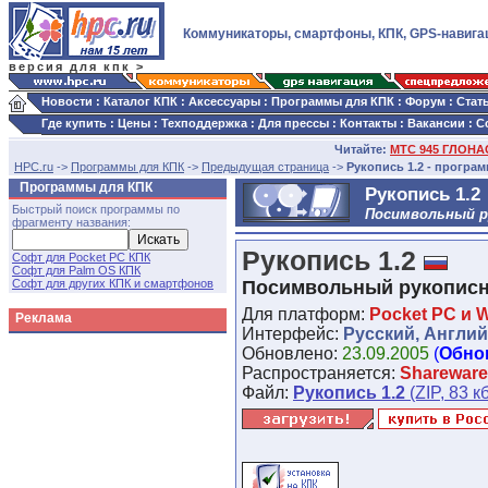
Коммуникаторы, смартфоны, КПК, GPS-навига
версия для кпк >
Новости
:
Каталог КПК
:
Аксессуары
:
Программы для КПК
:
Форум
:
Стат
Где купить
:
Цены
:
Техподдержка
:
Для прессы
:
Контакты
:
Вакансии
:
С
Читайте:
МТС 945 ГЛОНАС
HPC.ru
->
Программы для КПК
->
Предыдущая страница
->
Рукопись 1.2 - програм
Программы для КПК
Рукопись 1.2
Быстрый поиск программы по
Посимвольный р
фрагменту названия:
Рукопись 1.2
Софт для Pocket PC КПК
Софт для Palm OS КПК
Софт для других КПК и смартфонов
Посимвольный рукописн
Для платформ:
Pocket PC и 
Реклама
Интерфейс:
Русский, Англи
Обновлено:
23.09.2005
(
Обно
Распространяется:
Shareware
Файл:
Рукопись 1.2
(ZIP, 83 к