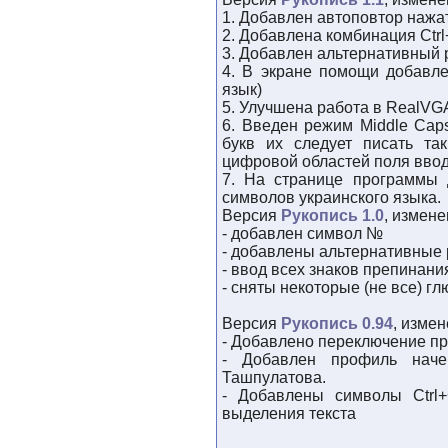
1. Добавлен автоповтор нажа
2. Добавлена комбинация Ctrl+
3. Добавлен альтернативный р
4. В экране помощи добавл
язык)
5. Улучшена работа в RealV
6. Введен режим Middle Caps
букв их следует писать та
цифровой областей поля ввод
7. На странице программы 
символов украинского языка.
Версия
Рукопись 1.0
, измене
- добавлен символ №
- добавлены альтернативные р
- ввод всех знаков препинания
- сняты некоторые (не все) г
Версия
Рукопись 0.94
, измен
- Добавлено переключение п
- Добавлен профиль нач
Ташпулатова.
- Добавлены символы Ctrl+C
выделения текста