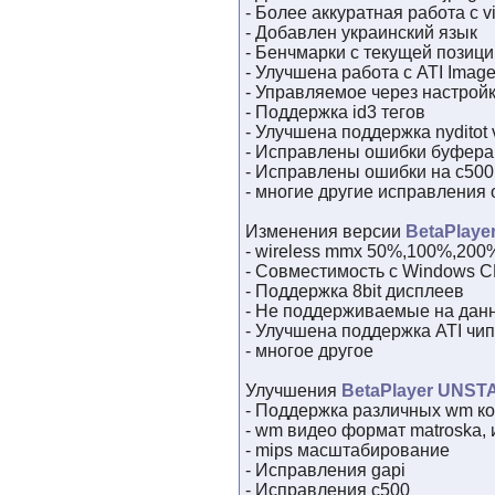
- Более аккуратная работа с vi
- Добавлен украинский язык
- Бенчмарки с текущей позици
- Улучшена работа с ATI Imag
- Управляемое через настро
- Поддержка id3 тегов
- Улучшена поддержка nyditot v
- Исправлены ошибки буфера
- Исправлены ошибки на c500
- многие другие исправления
Изменения версии
BetaPlaye
- wireless mmx 50%,100%,200% 
- Совместимость с Windows C
- Поддержка 8bit дисплеев
- Не поддерживаемые на дан
- Улучшена поддержка ATI чи
- многое другое
Улучшения
BetaPlayer UNST
- Поддержка различных wm ко
- wm видео формат matroska,
- mips масштабирование
- Исправления gapi
- Исправления c500