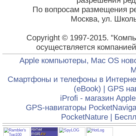
разрешения ред
По вопросам размещения р
Москва, ул. Школь
Copyright © 1997-2015. "Комп
осуществляется компание
Apple компьютеры, Mac OS нов
М
Смартфоны и телефоны в Интернет
(eBook)
|
GPS на
iProfi - магазин App
GPS-навигаторы PocketNaviga
PocketNature
|
Беспл