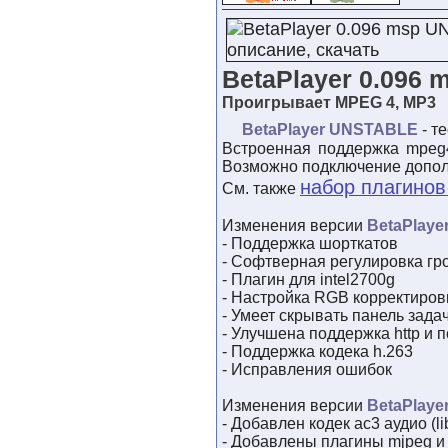
BetaPlayer 0.096
Проигрывает MPEG 4, MP3
BetaPlayer UNSTABLE
- т
Встроенная поддержка mpeg4 v
Возможно подключение допол
набор плагинов
См. также
Изменения версии
BetaPlaye
- Поддержка шорткатов
- Софтверная регулировка гр
- Плагин для intel2700g
- Настройка RGB корректиров
- Умеет скрывать панель зада
- Улучшена поддержка http и 
- Поддержка кодека h.263
- Исправления ошибок
Изменения версии
BetaPlaye
- Добавлен кодек ac3 аудио (li
- Добавлены плагины mjpeg и