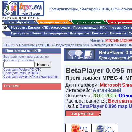
Коммуникаторы, смартфоны, КПК, GPS-навига
версия для кпк >
Новости
:
Каталог КПК
:
Аксессуары
:
Программы для КПК
:
Форум
:
Стат
Где купить
:
Цены
:
Техподдержка
:
Для прессы
:
Контакты
:
Вакансии
:
С
Читайте:
МТС 945 ГЛОНАС
HPC.ru
->
Программы для КПК
->
Предыдущая страница
->
BetaPlayer 0.096 msp U
Программы для КПК
BetaPlayer 0
Быстрый поиск программы по
Проигрывает MP
фрагменту названия:
BetaPlayer 0.096
Софт для Pocket PC КПК
Софт для Palm OS КПК
Софт для других КПК и смартфонов
Проигрывает MPEG 4, M
Для платформ:
Microsoft Sm
Реклама
Интерфейс:
Английский
Обновлено:
28.01.2005
(
Обно
Распространяется:
Бесплатн
Файл:
BetaPlayer 0.096 msp